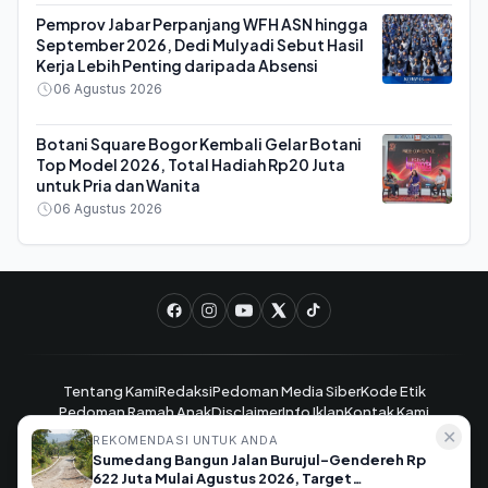
Pemprov Jabar Perpanjang WFH ASN hingga
September 2026, Dedi Mulyadi Sebut Hasil
Kerja Lebih Penting daripada Absensi
06 Agustus 2026
Botani Square Bogor Kembali Gelar Botani
Top Model 2026, Total Hadiah Rp20 Juta
untuk Pria dan Wanita
06 Agustus 2026
Tentang Kami
Redaksi
Pedoman Media Siber
Kode Etik
Pedoman Ramah Anak
Disclaimer
Info Iklan
Kontak Kami
✕
REKOMENDASI UNTUK ANDA
Sumedang Bangun Jalan Burujul-Gendereh Rp
JabarKlik.com - Satu Klik Berita Jawa Barat © 2025. All rights
622 Juta Mulai Agustus 2026, Target