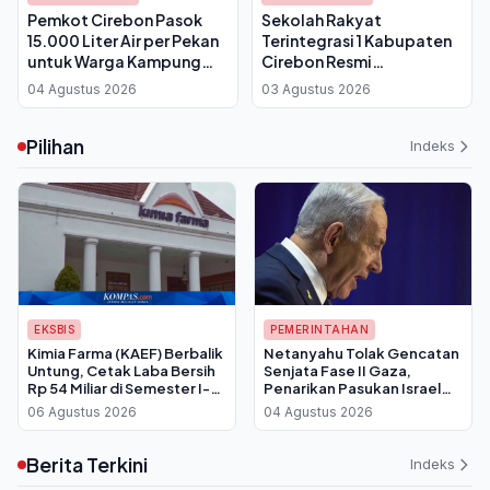
Pemkot Cirebon Pasok
Sekolah Rakyat
15.000 Liter Air per Pekan
Terintegrasi 1 Kabupaten
untuk Warga Kampung
Cirebon Resmi
Cadas Ngampar saat
Diluncurkan, Bupati: Anak
04 Agustus 2026
03 Agustus 2026
Kemarau 2026
Kurang Mampu Punya
Peluang Raih Masa Depan
Pilihan
Indeks
EKSBIS
PEMERINTAHAN
Kimia Farma (KAEF) Berbalik
Netanyahu Tolak Gencatan
Untung, Cetak Laba Bersih
Senjata Fase II Gaza,
Rp 54 Miliar di Semester I-
Penarikan Pasukan Israel
2026
Batal Dilakukan
06 Agustus 2026
04 Agustus 2026
Berita Terkini
Indeks