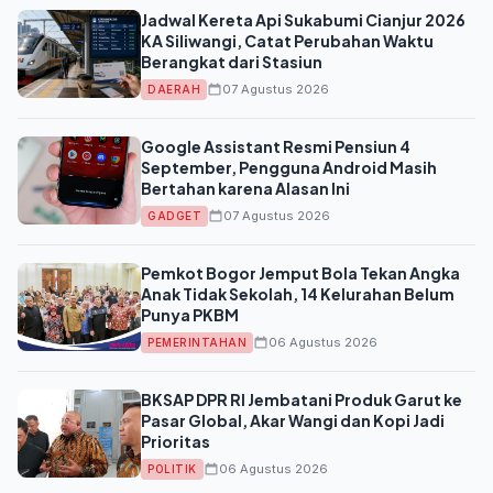
Jadwal Kereta Api Sukabumi Cianjur 2026
KA Siliwangi, Catat Perubahan Waktu
Berangkat dari Stasiun
07 Agustus 2026
DAERAH
Google Assistant Resmi Pensiun 4
September, Pengguna Android Masih
Bertahan karena Alasan Ini
07 Agustus 2026
GADGET
Pemkot Bogor Jemput Bola Tekan Angka
Anak Tidak Sekolah, 14 Kelurahan Belum
Punya PKBM
06 Agustus 2026
PEMERINTAHAN
BKSAP DPR RI Jembatani Produk Garut ke
Pasar Global, Akar Wangi dan Kopi Jadi
Prioritas
06 Agustus 2026
POLITIK