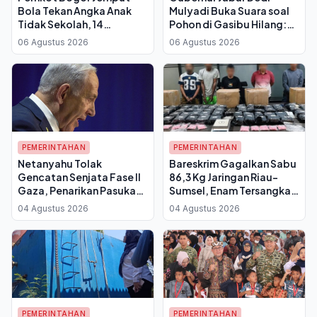
Bola Tekan Angka Anak
Mulyadi Buka Suara soal
Tidak Sekolah, 14
Pohon di Gasibu Hilang:
Kelurahan Belum Punya
Angsana Kecil Diganti 50
06 Agustus 2026
06 Agustus 2026
PKBM
Pohon Asem Jawa
PEMERINTAHAN
PEMERINTAHAN
Netanyahu Tolak
Bareskrim Gagalkan Sabu
Gencatan Senjata Fase II
86,3 Kg Jaringan Riau-
Gaza, Penarikan Pasukan
Sumsel, Enam Tersangka
Israel Batal Dilakukan
dan Dua DPO
04 Agustus 2026
04 Agustus 2026
PEMERINTAHAN
PEMERINTAHAN