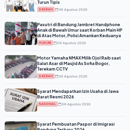
Turun Tipis
06 Agustus 2026
DAERAH
Pasutri di Bandung Jambret Handphone
Anak di Bawah Umur saat Korban Main HP
di Atas Motor, Polisi Amankan Keduanya
06 Agustus 2026
HUKUM
Motor Yamaha NMAX Milik Ojol Raib saat
Salat Asar di Masjid As Sofia Bogor,
Terekam CCTV
06 Agustus 2026
DAERAH
Syarat Mendapatkan Izin Usaha di Jawa
Barat Resmi 2026
06 Agustus 2026
NASIONAL
Syarat Pembuatan Paspor di Imigrasi
Bandung Terbaru 2026