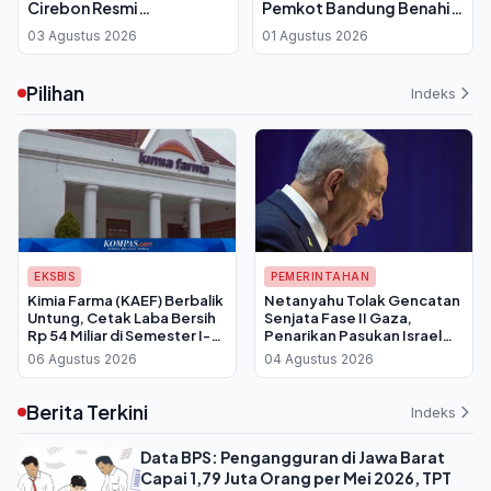
Cirebon Resmi
Pemkot Bandung Benahi
Diluncurkan, Bupati: Anak
Infrastruktur dan Siapkan
03 Agustus 2026
01 Agustus 2026
Kurang Mampu Punya
Strategi Promosi Wisata
Peluang Raih Masa Depan
Pilihan
Indeks
EKSBIS
PEMERINTAHAN
Kimia Farma (KAEF) Berbalik
Netanyahu Tolak Gencatan
Untung, Cetak Laba Bersih
Senjata Fase II Gaza,
Rp 54 Miliar di Semester I-
Penarikan Pasukan Israel
2026
Batal Dilakukan
06 Agustus 2026
04 Agustus 2026
Berita Terkini
Indeks
Data BPS: Pengangguran di Jawa Barat
Capai 1,79 Juta Orang per Mei 2026, TPT