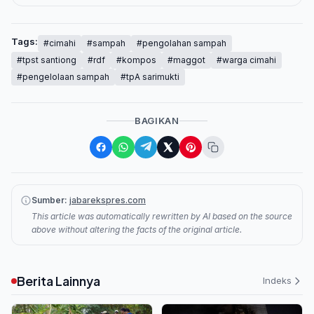
Tags:
#cimahi
#sampah
#pengolahan sampah
#tpst santiong
#rdf
#kompos
#maggot
#warga cimahi
#pengelolaan sampah
#tpA sarimukti
BAGIKAN
Sumber:
jabarekspres.com
This article was automatically rewritten by AI based on the source
above without altering the facts of the original article.
Berita Lainnya
Indeks