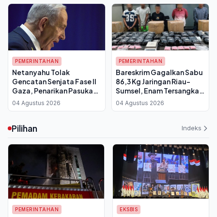
PEMERINTAHAN
PEMERINTAHAN
Netanyahu Tolak
Bareskrim Gagalkan Sabu
Gencatan Senjata Fase II
86,3 Kg Jaringan Riau-
Gaza, Penarikan Pasukan
Sumsel, Enam Tersangka
Israel Batal Dilakukan
dan Dua DPO
04 Agustus 2026
04 Agustus 2026
Pilihan
Indeks
PEMERINTAHAN
EKSBIS