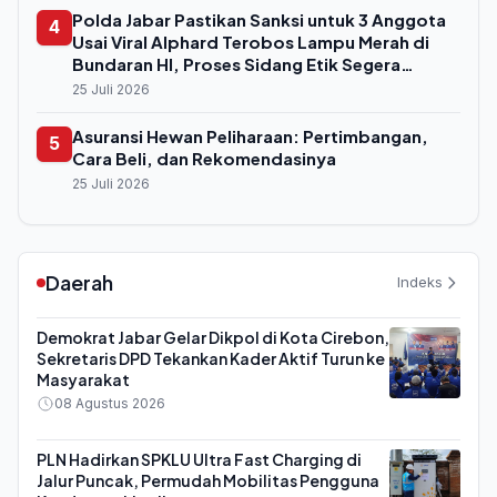
Polda Jabar Pastikan Sanksi untuk 3 Anggota
4
Usai Viral Alphard Terobos Lampu Merah di
Bundaran HI, Proses Sidang Etik Segera
Digelar
25 Juli 2026
Asuransi Hewan Peliharaan: Pertimbangan,
5
Cara Beli, dan Rekomendasinya
25 Juli 2026
Daerah
Indeks
Demokrat Jabar Gelar Dikpol di Kota Cirebon,
Sekretaris DPD Tekankan Kader Aktif Turun ke
Masyarakat
08 Agustus 2026
PLN Hadirkan SPKLU Ultra Fast Charging di
Jalur Puncak, Permudah Mobilitas Pengguna