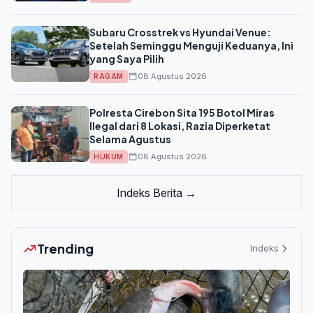
Subaru Crosstrek vs Hyundai Venue:
Setelah Seminggu Menguji Keduanya, Ini
yang Saya Pilih
08 Agustus 2026
RAGAM
Polresta Cirebon Sita 195 Botol Miras
Ilegal dari 8 Lokasi, Razia Diperketat
Selama Agustus
08 Agustus 2026
HUKUM
Indeks Berita →
Trending
Indeks