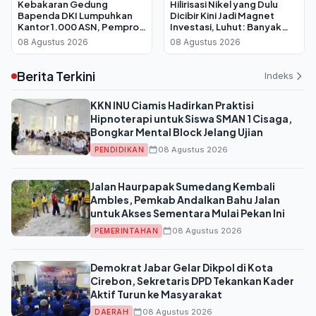
Kebakaran Gedung
Hilirisasi Nikel yang Dulu
Bapenda DKI Lumpuhkan
Dicibir Kini Jadi Magnet
Kantor 1.000 ASN, Pemprov
Investasi, Luhut: Banyak
Berlakukan WFH Bergantian
yang Antre Temui Bahlil
08 Agustus 2026
08 Agustus 2026
Berita Terkini
Indeks
KKN INU Ciamis Hadirkan Praktisi
Hipnoterapi untuk Siswa SMAN 1 Cisaga,
Bongkar Mental Block Jelang Ujian
08 Agustus 2026
PENDIDIKAN
Jalan Haurpapak Sumedang Kembali
Ambles, Pemkab Andalkan Bahu Jalan
untuk Akses Sementara Mulai Pekan Ini
08 Agustus 2026
PEMERINTAHAN
Demokrat Jabar Gelar Dikpol di Kota
Cirebon, Sekretaris DPD Tekankan Kader
Aktif Turun ke Masyarakat
08 Agustus 2026
DAERAH