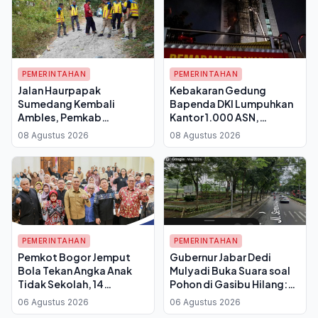
PEMERINTAHAN
PEMERINTAHAN
Jalan Haurpapak
Kebakaran Gedung
Sumedang Kembali
Bapenda DKI Lumpuhkan
Ambles, Pemkab
Kantor 1.000 ASN,
Andalkan Bahu Jalan
Pemprov Berlakukan WFH
08 Agustus 2026
08 Agustus 2026
untuk Akses Sementara
Bergantian
Mulai Pekan Ini
PEMERINTAHAN
PEMERINTAHAN
Pemkot Bogor Jemput
Gubernur Jabar Dedi
Bola Tekan Angka Anak
Mulyadi Buka Suara soal
Tidak Sekolah, 14
Pohon di Gasibu Hilang:
Kelurahan Belum Punya
Angsana Kecil Diganti 50
06 Agustus 2026
06 Agustus 2026
PKBM
Pohon Asem Jawa