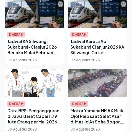
DAERAH
DAERAH
Jadwal KA Siliwangi
Jadwal Kereta Api
Sukabumi-Cianjur 2026
Sukabumi Cianjur 2026 KA
Berlaku Mulai Februari, Ini
Siliwangi, Catat
Waktu Keberangkatan
Perubahan Waktu
07 Agustus 2026
07 Agustus 2026
dan Tiketnya
Berangkat dari Stasiun
DAERAH
DAERAH
Data BPS: Pengangguran
Motor Yamaha NMAX Milik
di Jawa Barat Capai 1,79
Ojol Raib saat Salat Asar
Juta Orang per Mei 2026,
di Masjid As Sofia Bogor,
TPT Turun Tipis
Terekam CCTV
06 Agustus 2026
06 Agustus 2026