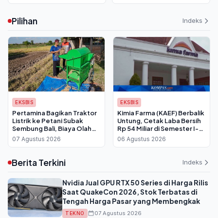
Pilihan
Indeks
EKSBIS
EKSBIS
Pertamina Bagikan Traktor
Kimia Farma (KAEF) Berbalik
Listrik ke Petani Subak
Untung, Cetak Laba Bersih
Sembung Bali, Biaya Olah
Rp 54 Miliar di Semester I-
Lahan Dipangkas Drastis
2026
07 Agustus 2026
06 Agustus 2026
Berita Terkini
Indeks
Nvidia Jual GPU RTX 50 Series di Harga Rilis
Saat QuakeCon 2026, Stok Terbatas di
Tengah Harga Pasar yang Membengkak
07 Agustus 2026
TEKNO