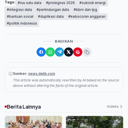
Tags:
#ruu satu data
#prolegnas 2026
#subsidi energi
#integrasi data
#perlindungan data
#bbm dan lpg
#bantuan sosial
#duplikasi data
#kebocoran anggaran
#politik indonesia
BAGIKAN
Sumber:
news.detik.com
This article was automatically rewritten by AI based on the source
above without altering the facts of the original article.
Berita Lainnya
Indeks