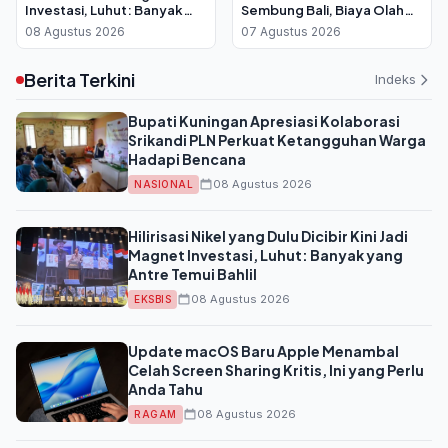
Investasi, Luhut: Banyak
Sembung Bali, Biaya Olah
yang Antre Temui Bahlil
Lahan Dipangkas Drastis
08 Agustus 2026
07 Agustus 2026
Berita Terkini
Indeks
Bupati Kuningan Apresiasi Kolaborasi
Srikandi PLN Perkuat Ketangguhan Warga
Hadapi Bencana
08 Agustus 2026
NASIONAL
Hilirisasi Nikel yang Dulu Dicibir Kini Jadi
Magnet Investasi, Luhut: Banyak yang
Antre Temui Bahlil
08 Agustus 2026
EKSBIS
Update macOS Baru Apple Menambal
Celah Screen Sharing Kritis, Ini yang Perlu
Anda Tahu
08 Agustus 2026
RAGAM