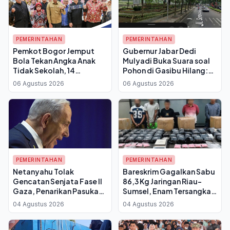
PEMERINTAHAN
PEMERINTAHAN
Pemkot Bogor Jemput
Gubernur Jabar Dedi
Bola Tekan Angka Anak
Mulyadi Buka Suara soal
Tidak Sekolah, 14
Pohon di Gasibu Hilang:
Kelurahan Belum Punya
Angsana Kecil Diganti 50
06 Agustus 2026
06 Agustus 2026
PKBM
Pohon Asem Jawa
PEMERINTAHAN
PEMERINTAHAN
Netanyahu Tolak
Bareskrim Gagalkan Sabu
Gencatan Senjata Fase II
86,3 Kg Jaringan Riau-
Gaza, Penarikan Pasukan
Sumsel, Enam Tersangka
Israel Batal Dilakukan
dan Dua DPO
04 Agustus 2026
04 Agustus 2026