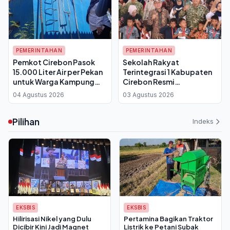
PEMERINTAHAN
PEMERINTAHAN
Pemkot Cirebon Pasok
Sekolah Rakyat
15.000 Liter Air per Pekan
Terintegrasi 1 Kabupaten
untuk Warga Kampung
Cirebon Resmi
Cadas Ngampar saat
Diluncurkan, Bupati: Anak
04 Agustus 2026
03 Agustus 2026
Kemarau 2026
Kurang Mampu Punya
Peluang Raih Masa Depan
Pilihan
Indeks
EKSBIS
EKSBIS
Hilirisasi Nikel yang Dulu
Pertamina Bagikan Traktor
Dicibir Kini Jadi Magnet
Listrik ke Petani Subak