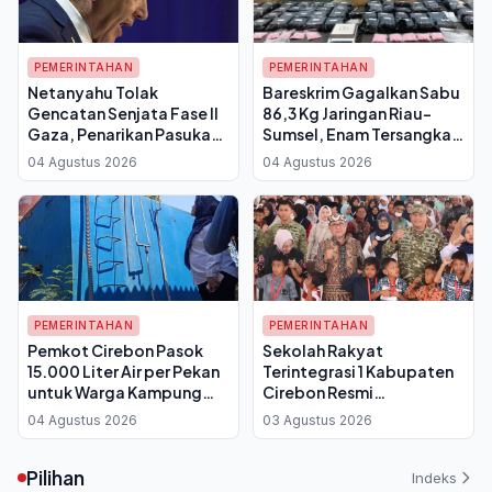
PEMERINTAHAN
PEMERINTAHAN
Netanyahu Tolak
Bareskrim Gagalkan Sabu
Gencatan Senjata Fase II
86,3 Kg Jaringan Riau-
Gaza, Penarikan Pasukan
Sumsel, Enam Tersangka
Israel Batal Dilakukan
dan Dua DPO
04 Agustus 2026
04 Agustus 2026
PEMERINTAHAN
PEMERINTAHAN
Pemkot Cirebon Pasok
Sekolah Rakyat
15.000 Liter Air per Pekan
Terintegrasi 1 Kabupaten
untuk Warga Kampung
Cirebon Resmi
Cadas Ngampar saat
Diluncurkan, Bupati: Anak
04 Agustus 2026
03 Agustus 2026
Kemarau 2026
Kurang Mampu Punya
Peluang Raih Masa Depan
Pilihan
Indeks