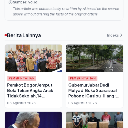
Sumber:
voi.id
This article was automatically rewritten by AI based on the source
above without altering the facts of the original article.
Berita Lainnya
Indeks
PEMERINTAHAN
PEMERINTAHAN
Pemkot Bogor Jemput
Gubernur Jabar Dedi
Bola Tekan Angka Anak
Mulyadi Buka Suara soal
Tidak Sekolah, 14
Pohon di Gasibu Hilang:
Kelurahan Belum Punya
Angsana Kecil Diganti 50
06 Agustus 2026
06 Agustus 2026
PKBM
Pohon Asem Jawa