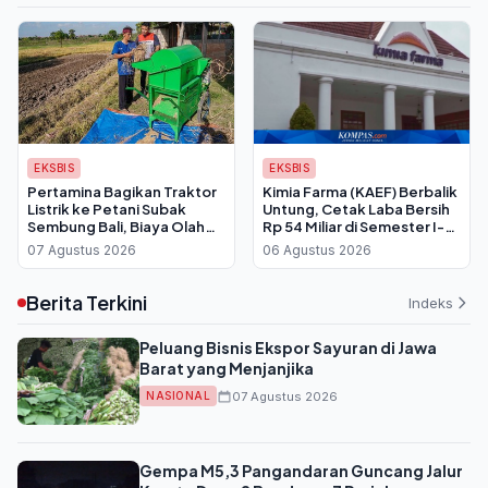
EKSBIS
EKSBIS
Pertamina Bagikan Traktor
Kimia Farma (KAEF) Berbalik
Listrik ke Petani Subak
Untung, Cetak Laba Bersih
Sembung Bali, Biaya Olah
Rp 54 Miliar di Semester I-
Lahan Dipangkas Drastis
2026
07 Agustus 2026
06 Agustus 2026
Berita Terkini
Indeks
Peluang Bisnis Ekspor Sayuran di Jawa
Barat yang Menjanjika
07 Agustus 2026
NASIONAL
Gempa M5,3 Pangandaran Guncang Jalur