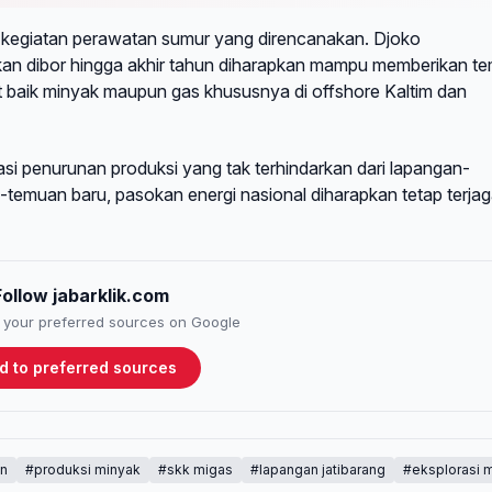
5 kegiatan perawatan sumur yang direncanakan. Djoko
an dibor hingga akhir tahun diharapkan mampu memberikan t
t baik minyak maupun gas khususnya di offshore Kaltim dan
si penurunan produksi yang tak terhindarkan dari lapangan-
emuan baru, pasokan energi nasional diharapkan tetap terjag
Follow jabarklik.com
to your preferred sources on Google
d to preferred sources
on
#produksi minyak
#skk migas
#lapangan jatibarang
#eksplorasi 