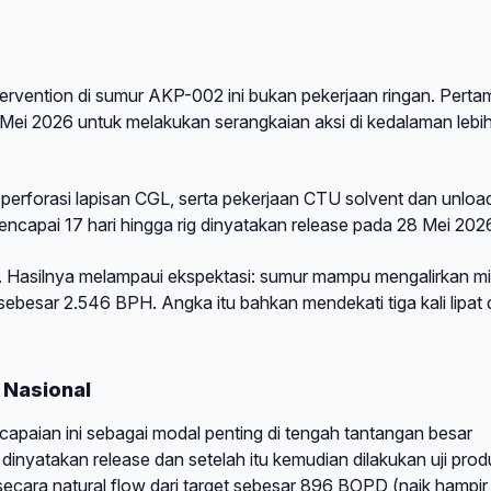
tervention di sumur AKP-002 ini bukan pekerjaan ringan. Perta
ei 2026 untuk melakukan serangkaian aksi di kedalaman lebih
, perforasi lapisan CGL, serta pekerjaan CTU solvent dan unloa
ncapai 17 hari hingga rig dinyatakan release pada 28 Mei 202
kan. Hasilnya melampaui ekspektasi: sumur mampu mengalirkan m
ebesar 2.546 BPH. Angka itu bahkan mendekati tiga kali lipat 
 Nasional
paian ini sebagai modal penting di tengah tantangan besar
 dinyatakan release dan setelah itu kemudian dilakukan uji prod
secara natural flow dari target sebesar 896 BOPD (naik hampir