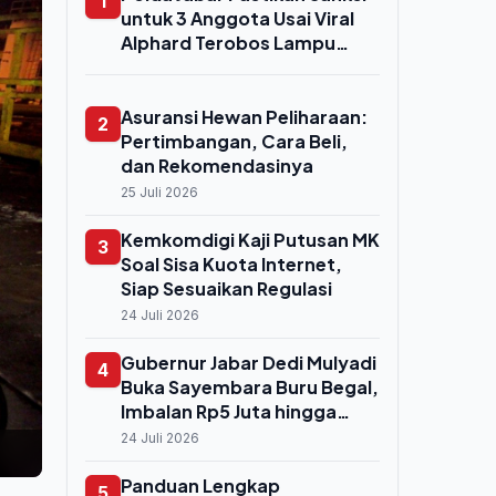
1
untuk 3 Anggota Usai Viral
Alphard Terobos Lampu
Merah di Bundaran HI,
Proses Sidang Etik Segera
Digelar
Asuransi Hewan Peliharaan:
2
Pertimbangan, Cara Beli,
dan Rekomendasinya
25 Juli 2026
Kemkomdigi Kaji Putusan MK
3
Soal Sisa Kuota Internet,
Siap Sesuaikan Regulasi
24 Juli 2026
Gubernur Jabar Dedi Mulyadi
4
Buka Sayembara Buru Begal,
Imbalan Rp5 Juta hingga
Rp50 Juta bagi Warga yang
24 Juli 2026
Tangkap Pelaku Hidup
Panduan Lengkap
5