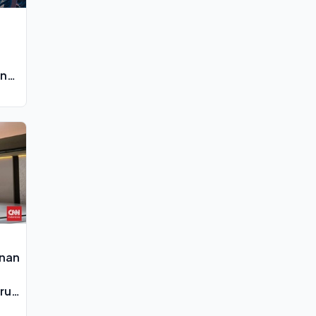
an
anan
ru