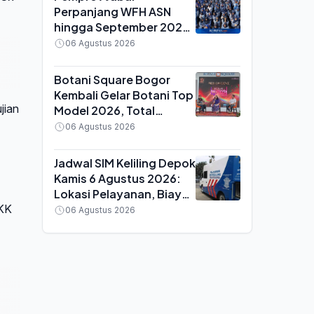
Perpanjang WFH ASN
hingga September 2026,
Dedi Mulyadi Sebut Hasil
06 Agustus 2026
Kerja Lebih Penting
daripada Absensi
Botani Square Bogor
Kembali Gelar Botani Top
jian
Model 2026, Total
Hadiah Rp20 Juta untuk
06 Agustus 2026
Pria dan Wanita
Jadwal SIM Keliling Depok
Kamis 6 Agustus 2026:
Lokasi Pelayanan, Biaya
Perpanjangan dan Syarat
SKK
06 Agustus 2026
Dokumen