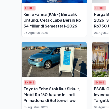
EKSBIS
EKSBIS
Kimia Farma (KAEF) Berbalik
Harga B
Untung, Cetak Laba Bersih Rp
2026: 
54 Miliar di Semester I-2026
Rp750 J
Juta
06 Agustus 2026
06 Agustu
EKSBIS
EKSBIS
Toyota Echo Stok Ikut Sirkuit,
ESGIN G
Mobil Rp 160 Jutaan Ini Jadi
Investa
Primadona di Buttonwillow
Targetk
Singkon
05 Agustus 2026
02 Agustu