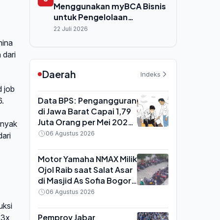
Menggunakan myBCA Bisnis
untuk Pengelolaan
Keuangan Usaha
22 Juli 2026
mina
 dari
Daerah
Indeks
d job
Data BPS: Pengangguran
6.
di Jawa Barat Capai 1,79
Juta Orang per Mei 2026,
inyak
TPT Turun Tipis
06 Agustus 2026
dari
Motor Yamaha NMAX Milik
Ojol Raib saat Salat Asar
di Masjid As Sofia Bogor,
Terekam CCTV
06 Agustus 2026
uksi
Pemprov Jabar
 3x