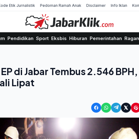
Kode Etik Jurnalistik
Pedoman Ramah Anak
Disclaimer
Info Iklan
Kon
um
Pendidikan
Sport
Eksbis
Hiburan
Pemerintahan
Raga
EP di Jabar Tembus 2.546 BPH,
li Lipat