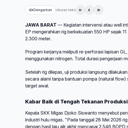
Dengarkan
Ukuran teks
JAWA BARAT
— Kegiatan intervensi atau well in
EP mengerahkan rig berkekuatan 550 HP sejak 11 M
2.300 meter.
Program kerjanya meliputi re-perforasi lapisan GL
menggunakan nitrogen. Total durasi pengerjaan me
Setelah rig dilepas, uji produksi langsung dilaku
secara alami tanpa bantuan pompa (natural flow) s
target awal.
Kabar Baik di Tengah Tekanan Produksi
Kepala SKK Migas Djoko Siswanto menyebut penca
industri hulu migas. "Pada tanggal 28 Mei 2026 rig
dengan hasil laju alir akhir mencapai 2.546 BOPD 