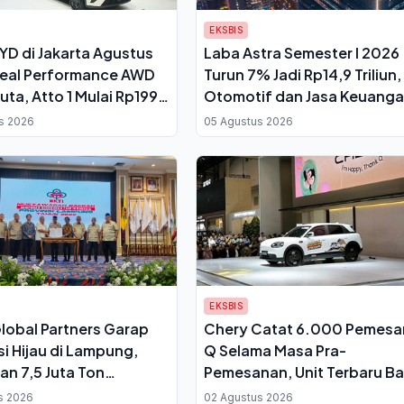
EKSBIS
YD di Jakarta Agustus
Laba Astra Semester I 2026
Seal Performance AWD
Turun 7% Jadi Rp14,9 Triliun,
uta, Atto 1 Mulai Rp199
Otomotif dan Jasa Keuang
Jadi Penopang Utama
s 2026
05 Agustus 2026
EKSBIS
lobal Partners Garap
Chery Catat 6.000 Pemes
si Hijau di Lampung,
Q Selama Masa Pra-
an 7,5 Juta Ton
Pemesanan, Unit Terbaru Ba
g Jadi Proyek Karbon
Dikirim November 2026
s 2026
02 Agustus 2026