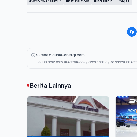
#workover sumur
#natural flow
#industri hulu migas
Sumber:
dunia-energi.com
This article was automatically rewritten by AI based on the 
Berita Lainnya