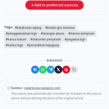
Add to preferred sources
Tags:
#kejaksaan agung
#badan gizi nasional
#penggeledahan bgn
#larangan akses
#transisi pimpinan
#kasus hukum
#dokumen penyitaan
#pegawai bgn
#kantor bgn
#penyidikan kejagung
BAGIKAN
Sumber:
radarbogor.jawapos.com
This article was automatically rewritten by AI based on the source
above without altering the facts of the original article.