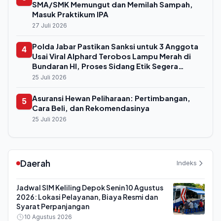
SMA/SMK Memungut dan Memilah Sampah,
Masuk Praktikum IPA
27 Juli 2026
Polda Jabar Pastikan Sanksi untuk 3 Anggota
4
Usai Viral Alphard Terobos Lampu Merah di
Bundaran HI, Proses Sidang Etik Segera
Digelar
25 Juli 2026
Asuransi Hewan Peliharaan: Pertimbangan,
5
Cara Beli, dan Rekomendasinya
25 Juli 2026
Daerah
Indeks
Jadwal SIM Keliling Depok Senin 10 Agustus
2026: Lokasi Pelayanan, Biaya Resmi dan
Syarat Perpanjangan
10 Agustus 2026