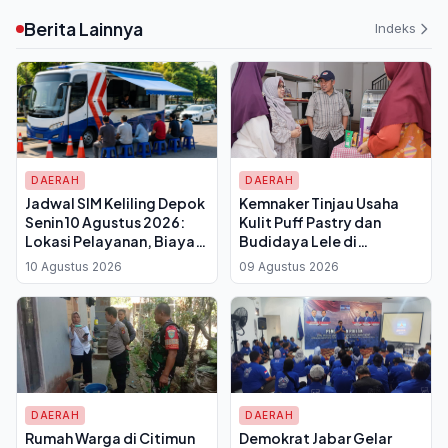
Berita Lainnya
Indeks
DAERAH
DAERAH
Jadwal SIM Keliling Depok
Kemnaker Tinjau Usaha
Senin 10 Agustus 2026:
Kulit Puff Pastry dan
Lokasi Pelayanan, Biaya
Budidaya Lele di
Resmi dan Syarat
Purwakarta, Bantuan TKM
10 Agustus 2026
09 Agustus 2026
Perpanjangan
Tumbuhkan Lapangan
Kerja Baru
DAERAH
DAERAH
Rumah Warga di Citimun
Demokrat Jabar Gelar