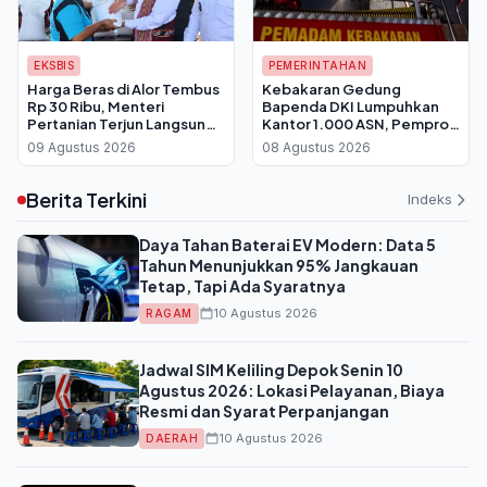
EKSBIS
PEMERINTAHAN
Harga Beras di Alor Tembus
Kebakaran Gedung
Rp 30 Ribu, Menteri
Bapenda DKI Lumpuhkan
Pertanian Terjun Langsung
Kantor 1.000 ASN, Pemprov
Salurkan Bantuan 30 Kg per
Berlakukan WFH Bergantian
09 Agustus 2026
08 Agustus 2026
Keluarga
Berita Terkini
Indeks
Daya Tahan Baterai EV Modern: Data 5
Tahun Menunjukkan 95% Jangkauan
Tetap, Tapi Ada Syaratnya
10 Agustus 2026
RAGAM
Jadwal SIM Keliling Depok Senin 10
Agustus 2026: Lokasi Pelayanan, Biaya
Resmi dan Syarat Perpanjangan
10 Agustus 2026
DAERAH