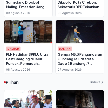
Sumedang Dibobol
Dikpol di Kota Cirebon,
Maling, Emas dan Uang
Sekretaris DPD Tekankan
Tunai Ratusan Juta Raib
Kader Aktif Turun ke
09 Agustus 2026
08 Agustus 2026
Masyarakat
DAERAH
DAERAH
PLN Hadirkan SPKLU Ultra
Gempa M5,3 Pangandaran
Fast Charging di Jalur
Guncang Jalur Kereta
Puncak, Permudah
Daop 2 Bandung, 7
Mobilitas Pengguna
Perjalanan Terhenti untuk
08 Agustus 2026
07 Agustus 2026
Kendaraan Listrik
Pemeriksaan Rel
Pilihan
Indeks