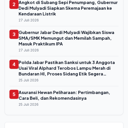
Angkot di Subang Sepi Penumpang, Gubernur
2
Dedi Mulyadi Siapkan Skema Peremajaan ke
Kendaraan Listrik
27 Juli 2026
Gubernur Jabar Dedi Mulyadi Wajibkan Siswa
3
SMA/SMK Memungut dan Memilah Sampah,
Masuk Praktikum IPA
27 Juli 2026
Polda Jabar Pastikan Sanksi untuk 3 Anggota
4
Usai Viral Alphard Terobos Lampu Merah di
Bundaran HI, Proses Sidang Etik Segera
Digelar
25 Juli 2026
Asuransi Hewan Peliharaan: Pertimbangan,
5
Cara Beli, dan Rekomendasinya
25 Juli 2026