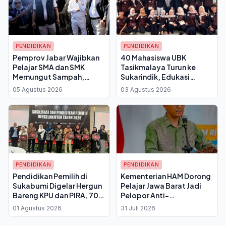
PENDIDIKAN
PENDIDIKAN
Pemprov Jabar Wajibkan
40 Mahasiswa UBK
Pelajar SMA dan SMK
Tasikmalaya Turun ke
Memungut Sampah,
Sukarindik, Edukasi
Subsidi Sekolah Kini
Warga Pakai Daun Telang
05 Agustus 2026
03 Agustus 2026
Bersyarat Pengelolaan
dan Daun Sirih
Limbah
PENDIDIKAN
PENDIDIKAN
Pendidikan Pemilih di
Kementerian HAM Dorong
Sukabumi Digelar Hergun
Pelajar Jawa Barat Jadi
Bareng KPU dan PIRA, 70
Pelopor Anti-
Kader Perempuan
Perundungan di Sekolah
01 Agustus 2026
31 Juli 2026
Dikerahkan