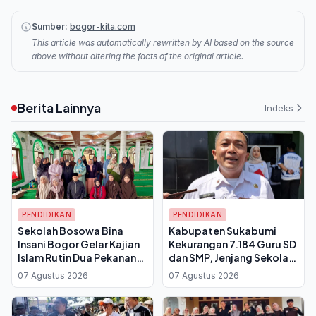
Sumber:
bogor-kita.com
This article was automatically rewritten by AI based on the source
above without altering the facts of the original article.
Berita Lainnya
Indeks
PENDIDIKAN
PENDIDIKAN
Sekolah Bosowa Bina
Kabupaten Sukabumi
Insani Bogor Gelar Kajian
Kekurangan 7.184 Guru SD
Islam Rutin Dua Pekanan
dan SMP, Jenjang Sekolah
untuk Orang Tua dan
Menengah Paling
07 Agustus 2026
07 Agustus 2026
Alumni
Terdampak