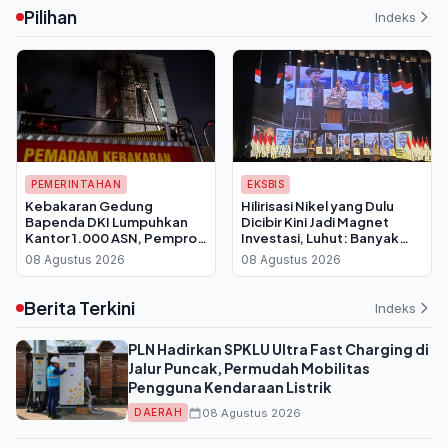
Pilihan
Indeks
PEMERINTAHAN
EKSBIS
Kebakaran Gedung
Hilirisasi Nikel yang Dulu
Bapenda DKI Lumpuhkan
Dicibir Kini Jadi Magnet
Kantor 1.000 ASN, Pemprov
Investasi, Luhut: Banyak
Berlakukan WFH Bergantian
yang Antre Temui Bahlil
08 Agustus 2026
08 Agustus 2026
Berita Terkini
Indeks
PLN Hadirkan SPKLU Ultra Fast Charging di
Jalur Puncak, Permudah Mobilitas
Pengguna Kendaraan Listrik
08 Agustus 2026
DAERAH