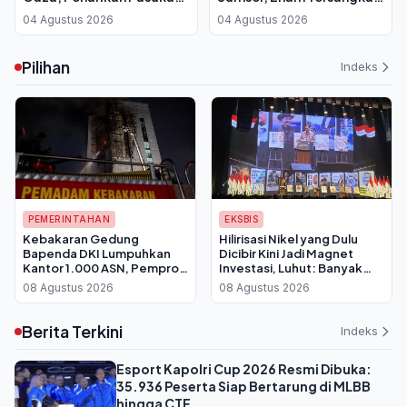
Israel Batal Dilakukan
dan Dua DPO
04 Agustus 2026
04 Agustus 2026
Pilihan
Indeks
PEMERINTAHAN
EKSBIS
Kebakaran Gedung
Hilirisasi Nikel yang Dulu
Bapenda DKI Lumpuhkan
Dicibir Kini Jadi Magnet
Kantor 1.000 ASN, Pemprov
Investasi, Luhut: Banyak
Berlakukan WFH Bergantian
yang Antre Temui Bahlil
08 Agustus 2026
08 Agustus 2026
Berita Terkini
Indeks
Esport Kapolri Cup 2026 Resmi Dibuka:
35.936 Peserta Siap Bertarung di MLBB
hingga CTF