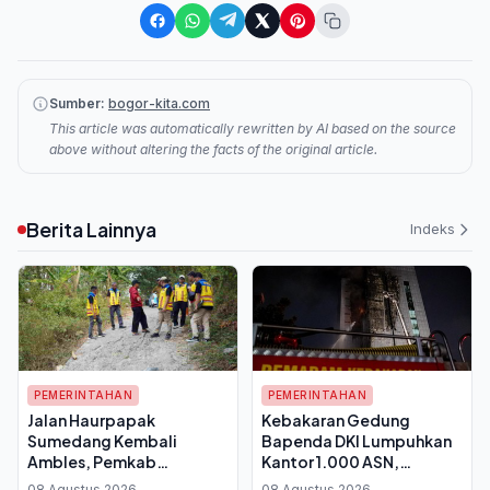
Sumber:
bogor-kita.com
This article was automatically rewritten by AI based on the source
above without altering the facts of the original article.
Berita Lainnya
Indeks
PEMERINTAHAN
PEMERINTAHAN
Jalan Haurpapak
Kebakaran Gedung
Sumedang Kembali
Bapenda DKI Lumpuhkan
Ambles, Pemkab
Kantor 1.000 ASN,
Andalkan Bahu Jalan
Pemprov Berlakukan WFH
08 Agustus 2026
08 Agustus 2026