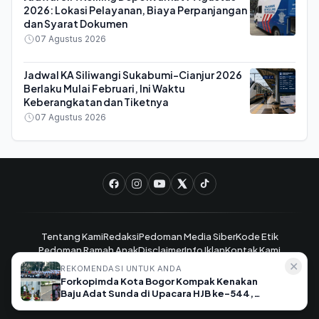
2026: Lokasi Pelayanan, Biaya Perpanjangan
dan Syarat Dokumen
07 Agustus 2026
Jadwal KA Siliwangi Sukabumi-Cianjur 2026
Berlaku Mulai Februari, Ini Waktu
Keberangkatan dan Tiketnya
07 Agustus 2026
Tentang Kami
Redaksi
Pedoman Media Siber
Kode Etik
Pedoman Ramah Anak
Disclaimer
Info Iklan
Kontak Kami
✕
REKOMENDASI UNTUK ANDA
Forkopimda Kota Bogor Kompak Kenakan
JabarKlik.com - Satu Klik Berita Jawa Barat © 2025. All rights
Baju Adat Sunda di Upacara HJB ke-544,
reserved.
Begini Penampilannya