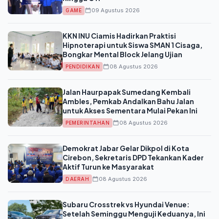
09 Agustus 2026
GAME
KKN INU Ciamis Hadirkan Praktisi
Hipnoterapi untuk Siswa SMAN 1 Cisaga,
Bongkar Mental Block Jelang Ujian
08 Agustus 2026
PENDIDIKAN
Jalan Haurpapak Sumedang Kembali
Ambles, Pemkab Andalkan Bahu Jalan
untuk Akses Sementara Mulai Pekan Ini
08 Agustus 2026
PEMERINTAHAN
Demokrat Jabar Gelar Dikpol di Kota
Cirebon, Sekretaris DPD Tekankan Kader
Aktif Turun ke Masyarakat
08 Agustus 2026
DAERAH
Subaru Crosstrek vs Hyundai Venue:
Setelah Seminggu Menguji Keduanya, Ini