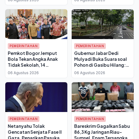
untuk Akses Sementara
Bergantian
Mulai Pekan Ini
PEMERINTAHAN
PEMERINTAHAN
Pemkot Bogor Jemput
Gubernur Jabar Dedi
Bola Tekan Angka Anak
Mulyadi Buka Suara soal
Tidak Sekolah, 14
Pohon di Gasibu Hilang:
Kelurahan Belum Punya
Angsana Kecil Diganti 50
06 Agustus 2026
06 Agustus 2026
PKBM
Pohon Asem Jawa
PEMERINTAHAN
PEMERINTAHAN
Netanyahu Tolak
Bareskrim Gagalkan Sabu
Gencatan Senjata Fase II
86,3 Kg Jaringan Riau-
Gaza, Penarikan Pasukan
Sumsel, Enam Tersangka