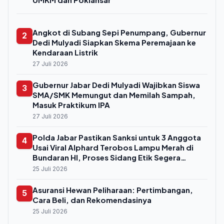
Angkot di Subang Sepi Penumpang, Gubernur
2
Dedi Mulyadi Siapkan Skema Peremajaan ke
Kendaraan Listrik
27 Juli 2026
Gubernur Jabar Dedi Mulyadi Wajibkan Siswa
3
SMA/SMK Memungut dan Memilah Sampah,
Masuk Praktikum IPA
27 Juli 2026
Polda Jabar Pastikan Sanksi untuk 3 Anggota
4
Usai Viral Alphard Terobos Lampu Merah di
Bundaran HI, Proses Sidang Etik Segera
Digelar
25 Juli 2026
Asuransi Hewan Peliharaan: Pertimbangan,
5
Cara Beli, dan Rekomendasinya
25 Juli 2026