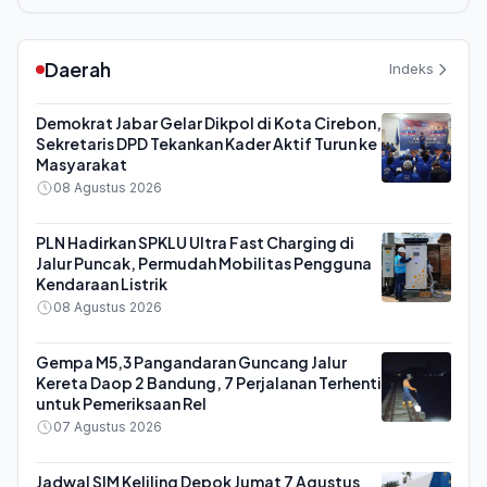
Daerah
Indeks
Demokrat Jabar Gelar Dikpol di Kota Cirebon,
Sekretaris DPD Tekankan Kader Aktif Turun ke
Masyarakat
08 Agustus 2026
PLN Hadirkan SPKLU Ultra Fast Charging di
Jalur Puncak, Permudah Mobilitas Pengguna
Kendaraan Listrik
08 Agustus 2026
Gempa M5,3 Pangandaran Guncang Jalur
Kereta Daop 2 Bandung, 7 Perjalanan Terhenti
untuk Pemeriksaan Rel
07 Agustus 2026
Jadwal SIM Keliling Depok Jumat 7 Agustus