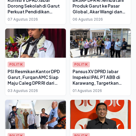
Komisi V DPRD Jabar
BKSAP DPR RI Jembatani
Dorong Sekolah di Garut
Produk Garut ke Pasar
Perkuat Pendidikan
Global, Akar Wangi dan
Budaya untuk Tangkal
Kopi Jadi Prioritas
07 Agustus 2026
06 Agustus 2026
Dampak Negatif
Teknologi
POLITIK
POLITIK
PSI Resmikan Kantor DPD
Pansus XV DPRD Jabar
Garut, Furqan AMC Siap
Inspeksi IPAL PT ABB di
Maju Caleg DPR RI dari
Karawang, Targetkan
Dapil Jabar XI untuk
Sanksi Tegas di Ranperda
03 Agustus 2026
01 Agustus 2026
Pemilu 2029
PPLH
POLITIK
POLITIK