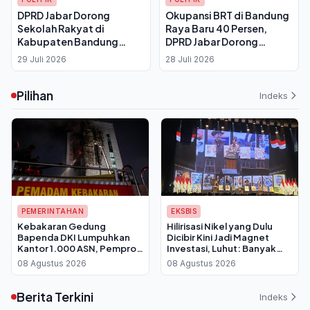
DPRD Jabar Dorong
Okupansi BRT di Bandung
Sekolah Rakyat di
Raya Baru 40 Persen,
Kabupaten Bandung
DPRD Jabar Dorong
Punya Kawasan
Sosialisasi Ubah
29 Juli 2026
28 Juli 2026
Terintegrasi, Lahan 7,6
Kebiasaan Warga
Hektare Disiapkan
Pilihan
Indeks
PEMERINTAHAN
EKSBIS
Kebakaran Gedung
Hilirisasi Nikel yang Dulu
Bapenda DKI Lumpuhkan
Dicibir Kini Jadi Magnet
Kantor 1.000 ASN, Pemprov
Investasi, Luhut: Banyak
Berlakukan WFH Bergantian
yang Antre Temui Bahlil
08 Agustus 2026
08 Agustus 2026
Berita Terkini
Indeks