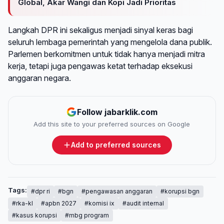
Global, Akar Wangi dan Kopi Jadi Prioritas
Langkah DPR ini sekaligus menjadi sinyal keras bagi
seluruh lembaga pemerintah yang mengelola dana publik.
Parlemen berkomitmen untuk tidak hanya menjadi mitra
kerja, tetapi juga pengawas ketat terhadap eksekusi
anggaran negara.
Follow jabarklik.com
Add this site to your preferred sources on Google
Add to preferred sources
Tags:
#dpr ri
#bgn
#pengawasan anggaran
#korupsi bgn
#rka-kl
#apbn 2027
#komisi ix
#audit internal
#kasus korupsi
#mbg program