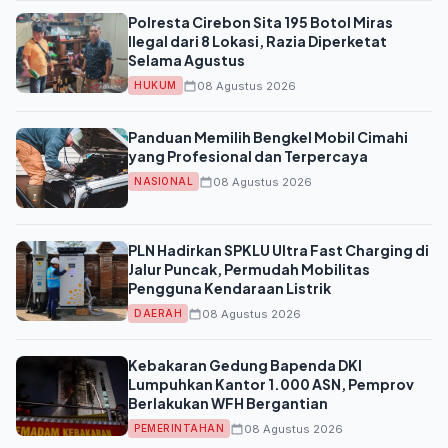
Polresta Cirebon Sita 195 Botol Miras
Ilegal dari 8 Lokasi, Razia Diperketat
Selama Agustus
08 Agustus 2026
HUKUM
Panduan Memilih Bengkel Mobil Cimahi
yang Profesional dan Terpercaya
08 Agustus 2026
NASIONAL
PLN Hadirkan SPKLU Ultra Fast Charging di
Jalur Puncak, Permudah Mobilitas
Pengguna Kendaraan Listrik
08 Agustus 2026
DAERAH
Kebakaran Gedung Bapenda DKI
Lumpuhkan Kantor 1.000 ASN, Pemprov
Berlakukan WFH Bergantian
08 Agustus 2026
PEMERINTAHAN