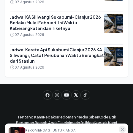
07 Agustus 2026
Jadwal KA Siliwangi Sukabumi-Cianjur 2026
Berlaku Mulai Februari, Ini Waktu
Keberangkatan dan Tiketnya
07 Agustus 2026
Jadwal Kereta Api Sukabumi Cianjur 2026 KA
Siliwangi, Catat Perubahan Waktu Berangkat
dari Stasiun
07 Agustus 2026
Tentang Kami
Redaksi
Pedoman Media Siber
Kode Etik
Pedoman Ramah Anak
Disclaimer
Info Iklan
Kontak Kami
✕
REKOMENDASI UNTUK ANDA