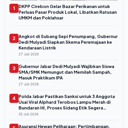
DKPP Cirebon Gelar Bazar Perikanan untuk
1
Perluas Pasar Produk Lokal, Libatkan Ratusan
UMKM dan Poklahsar
Angkot di Subang Sepi Penumpang, Gubernur
2
Dedi Mulyadi Siapkan Skema Peremajaan ke
Kendaraan Listrik
27 Juli 2026
Gubernur Jabar Dedi Mulyadi Wajibkan Siswa
3
SMA/SMK Memungut dan Memilah Sampah,
Masuk Praktikum IPA
27 Juli 2026
Polda Jabar Pastikan Sanksi untuk 3 Anggota
4
Usai Viral Alphard Terobos Lampu Merah di
Bundaran HI, Proses Sidang Etik Segera
Digelar
25 Juli 2026
Asuransi Hewan Peliharaan: Pertimbangan,