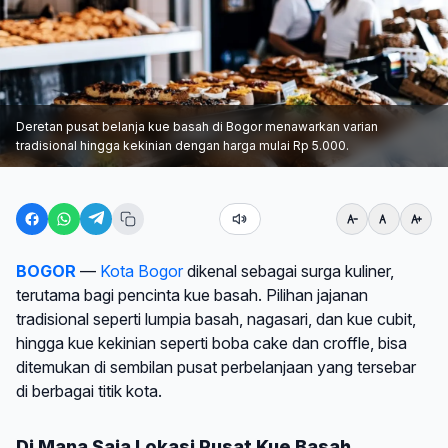
Deretan pusat belanja kue basah di Bogor menawarkan varian
tradisional hingga kekinian dengan harga mulai Rp 5.000.
BOGOR
—
Kota Bogor
dikenal sebagai surga kuliner,
terutama bagi pencinta kue basah. Pilihan jajanan
tradisional seperti lumpia basah, nagasari, dan kue cubit,
hingga kue kekinian seperti boba cake dan croffle, bisa
ditemukan di sembilan pusat perbelanjaan yang tersebar
di berbagai titik kota.
Di Mana Saja Lokasi Pusat Kue Basah