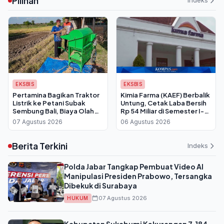
Pilihan
Indeks
EKSBIS
EKSBIS
Pertamina Bagikan Traktor
Kimia Farma (KAEF) Berbalik
Listrik ke Petani Subak
Untung, Cetak Laba Bersih
Sembung Bali, Biaya Olah
Rp 54 Miliar di Semester I-
Lahan Dipangkas Drastis
2026
07 Agustus 2026
06 Agustus 2026
Berita Terkini
Indeks
Polda Jabar Tangkap Pembuat Video AI
Manipulasi Presiden Prabowo, Tersangka
Dibekuk di Surabaya
07 Agustus 2026
HUKUM
Kabupaten Sukabumi Kekurangan 7.184