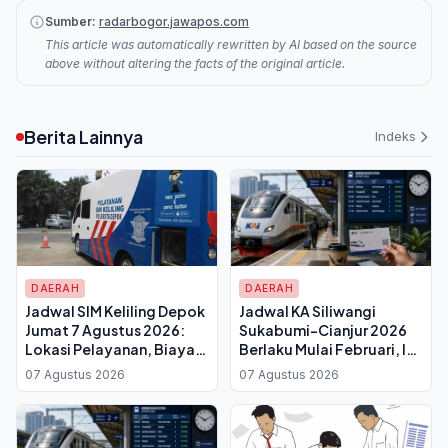
Sumber:
radarbogor.jawapos.com
This article was automatically rewritten by AI based on the source
above without altering the facts of the original article.
Berita Lainnya
Indeks
DAERAH
DAERAH
Jadwal SIM Keliling Depok
Jadwal KA Siliwangi
Jumat 7 Agustus 2026:
Sukabumi-Cianjur 2026
Lokasi Pelayanan, Biaya
Berlaku Mulai Februari, Ini
Perpanjangan dan Syarat
Waktu Keberangkatan
07 Agustus 2026
07 Agustus 2026
Dokumen
dan Tiketnya