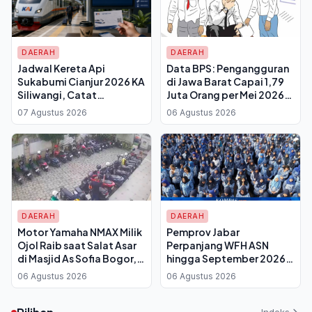
DAERAH
DAERAH
Jadwal Kereta Api
Data BPS: Pengangguran
Sukabumi Cianjur 2026 KA
di Jawa Barat Capai 1,79
Siliwangi, Catat
Juta Orang per Mei 2026,
Perubahan Waktu
TPT Turun Tipis
07 Agustus 2026
06 Agustus 2026
Berangkat dari Stasiun
DAERAH
DAERAH
Motor Yamaha NMAX Milik
Pemprov Jabar
Ojol Raib saat Salat Asar
Perpanjang WFH ASN
di Masjid As Sofia Bogor,
hingga September 2026,
Terekam CCTV
Dedi Mulyadi Sebut Hasil
06 Agustus 2026
06 Agustus 2026
Kerja Lebih Penting
daripada Absensi