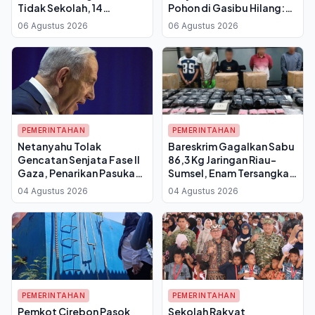
Tidak Sekolah, 14
Pohon di Gasibu Hilang:
Kelurahan Belum Punya
Angsana Kecil Diganti 50
06 Agustus 2026
06 Agustus 2026
PKBM
Pohon Asem Jawa
PEMERINTAHAN
PEMERINTAHAN
Netanyahu Tolak
Bareskrim Gagalkan Sabu
Gencatan Senjata Fase II
86,3 Kg Jaringan Riau-
Gaza, Penarikan Pasukan
Sumsel, Enam Tersangka
Israel Batal Dilakukan
dan Dua DPO
04 Agustus 2026
04 Agustus 2026
PEMERINTAHAN
PEMERINTAHAN
Pemkot Cirebon Pasok
Sekolah Rakyat