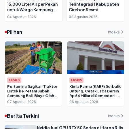
15.000 Liter Air per Pekan
Terintegrasi 1 Kabupaten
untuk Warga Kampung
Cirebon Resmi
Cadas Ngampar saat
Diluncurkan, Bupati: Anak
04 Agustus 2026
03 Agustus 2026
Kemarau 2026
Kurang Mampu Punya
Peluang Raih Masa Depan
Pilihan
Indeks
EKSBIS
EKSBIS
Pertamina Bagikan Traktor
Kimia Farma (KAEF) Berbalik
Listrik ke Petani Subak
Untung, Cetak Laba Bersih
Sembung Bali, Biaya Olah
Rp 54 Miliar di Semester I-
Lahan Dipangkas Drastis
2026
07 Agustus 2026
06 Agustus 2026
Berita Terkini
Indeks
Nvidia Jual GPU RTX 50 Series di Harga Rilis