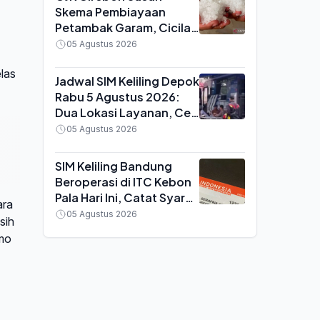
Skema Pembiayaan
Petambak Garam, Cicilan
Disesuaikan Musim
05 Agustus 2026
Panen
las
Jadwal SIM Keliling Depok
Rabu 5 Agustus 2026:
Dua Lokasi Layanan, Cek
Syarat dan Biaya
05 Agustus 2026
Perpanjangan
SIM Keliling Bandung
Beroperasi di ITC Kebon
Pala Hari Ini, Catat Syarat
ara
Perpanjangan SIM A dan
05 Agustus 2026
sih
C
imo