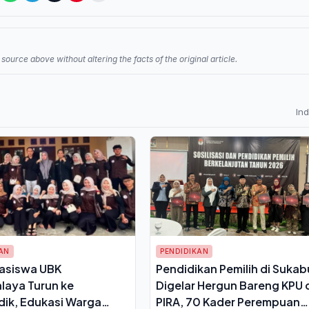
source above without altering the facts of the original article.
In
AN
PENDIDIKAN
asiswa UBK
Pendidikan Pemilih di Suka
laya Turun ke
Digelar Hergun Bareng KPU 
dik, Edukasi Warga
PIRA, 70 Kader Perempuan