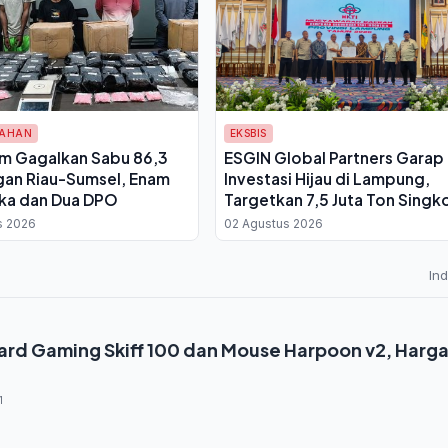
TAHAN
EKSBIS
im Gagalkan Sabu 86,3
ESGIN Global Partners Garap
ngan Riau-Sumsel, Enam
Investasi Hijau di Lampung,
ka dan Dua DPO
Targetkan 7,5 Juta Ton Singk
Jadi Proyek Karbon
s 2026
02 Agustus 2026
In
oard Gaming Skiff 100 dan Mouse Harpoon v2, Harg
1