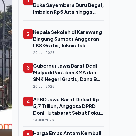
1
Buka Sayembara Buru Begal,
Imbalan Rp5 Juta hingga
Rp50 Juta bagi Warga yang
Tangkap Pelaku Hidup
Kepala Sekolah di Karawang
2
Bingung Sumber Anggaran
LKS Gratis, Juknis Tak
Kunjung Turun
20 Juli 2026
Gubernur Jawa Barat Dedi
3
Mulyadi Pastikan SMA dan
SMK Negeri Gratis, Dana BOS
dan APBD Dinilai Cukup
20 Juli 2026
untuk Operasional Sekolah
APBD Jawa Barat Defisit Rp
4
5,7 Triliun, Anggota DPRD
Doni Hutabarat Sebut Fokus
Gubernur Dedi Mulyadi Salah
19 Juli 2026
Arah
Harga Emas Antam Kembali
5