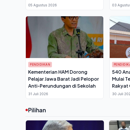
Bersyarat Pengelolaan Limbah
Pakai D
05 Agustus 2026
03 Agustu
Sirih
PENDIDIKAN
PENDIDIK
Kementerian HAM Dorong
540 Ana
Pelajar Jawa Barat Jadi Pelopor
Mulai T
Anti-Perundungan di Sekolah
Rakyat 
Pendidi
31 Juli 2026
30 Juli 20
Putus R
Pilihan