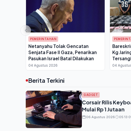
PEMERINTAHAN
PEMERIN
Netanyahu Tolak Gencatan
Bareskr
Senjata Fase II Gaza, Penarikan
Kg Jari
Pasukan Israel Batal Dilakukan
Tersang
04 Agustus 2026
04 Agustu
Berita Terkini
GADGET
Corsair Rilis Keyb
Mulai Rp 1 Jutaan
06 Agustus 2026
05:13:0