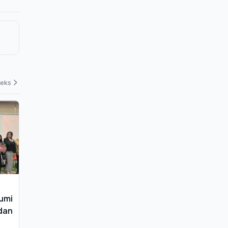
deks
bumi
dan