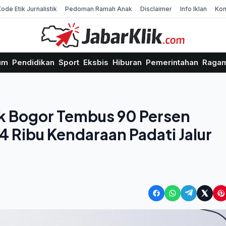
Kode Etik Jurnalistik
Pedoman Ramah Anak
Disclaimer
Info Iklan
Kon
um
Pendidikan
Sport
Eksbis
Hiburan
Pemerintahan
Raga
ak Bogor Tembus 90 Persen
4 Ribu Kendaraan Padati Jalur