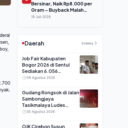
Bersinar, Naik Rp8.000 per
Gram – Buyback Malah
Melonjak Rp16.000
19 Juli 2026
deral
sen,
Daerah
Indeks
oboy,
Job Fair Kabupaten
Bogor 2026 di Sentul
Sediakan 6.056
Lowongan Kerja untuk
06 Agustus 2026
2.700
221 Posisi, Pendaftar
nyak.
Capai 5.000 Orang
Gudang Rongsok di Jalan
Sambongjaya
Tasikmalaya Ludes
Terbakar, 7 Unit Damkar
05 Agustus 2026
Dikerahkan Padamkan
Api
OJK Cirebon Susun