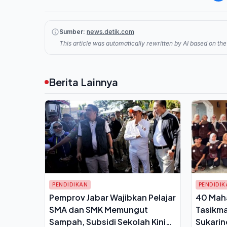
Sumber:
news.detik.com
This article was automatically rewritten by AI based on the 
Berita Lainnya
PENDIDIKAN
PENDIDIK
Pemprov Jabar Wajibkan Pelajar
40 Mah
SMA dan SMK Memungut
Tasikma
Sampah, Subsidi Sekolah Kini
Sukarin