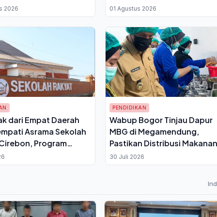
aun Telang dan Daun
Dikerahkan
s 2026
01 Agustus 2026
AN
PENDIDIKAN
k dari Empat Daerah
Wabup Bogor Tinjau Dapur
empati Asrama Sekolah
MBG di Megamendung,
Cirebon, Program
Pastikan Distribusi Makana
kan Berasrama untuk
Siswa Sesuai Standar Gizi
26
30 Juli 2026
antai Kemiskinan
In