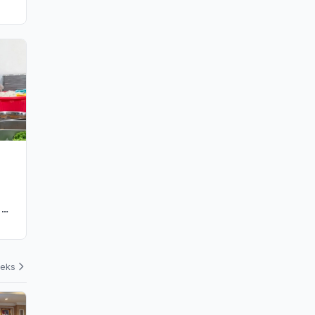
n
deks