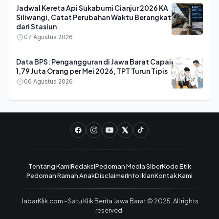
Jadwal Kereta Api Sukabumi Cianjur 2026 KA
Siliwangi, Catat Perubahan Waktu Berangkat
dari Stasiun
07 Agustus 2026
Data BPS: Pengangguran di Jawa Barat Capai
1,79 Juta Orang per Mei 2026, TPT Turun Tipis
06 Agustus 2026
Tentang Kami
Redaksi
Pedoman Media Siber
Kode Etik
Pedoman Ramah Anak
Disclaimer
Info Iklan
Kontak Kami
JabarKlik.com - Satu Klik Berita Jawa Barat © 2025. All rights
reserved.