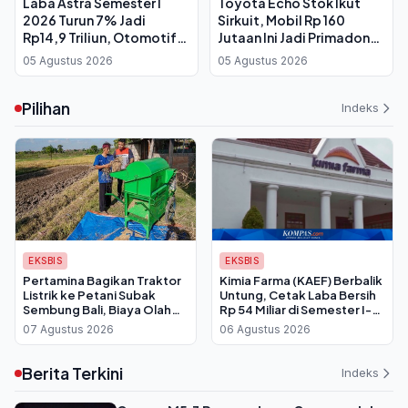
Laba Astra Semester I
Toyota Echo Stok Ikut
2026 Turun 7% Jadi
Sirkuit, Mobil Rp 160
Rp14,9 Triliun, Otomotif
Jutaan Ini Jadi Primadona
dan Jasa Keuangan Jadi
di Buttonwillow
05 Agustus 2026
05 Agustus 2026
Penopang Utama
Pilihan
Indeks
EKSBIS
EKSBIS
Pertamina Bagikan Traktor
Kimia Farma (KAEF) Berbalik
Listrik ke Petani Subak
Untung, Cetak Laba Bersih
Sembung Bali, Biaya Olah
Rp 54 Miliar di Semester I-
Lahan Dipangkas Drastis
2026
07 Agustus 2026
06 Agustus 2026
Berita Terkini
Indeks