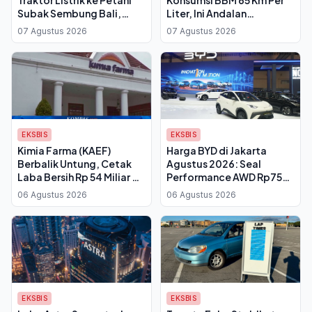
Subak Sembung Bali,
Liter, Ini Andalan
Biaya Olah Lahan
Teknologi Dual Mode-nya
07 Agustus 2026
07 Agustus 2026
Dipangkas Drastis
EKSBIS
EKSBIS
Kimia Farma (KAEF)
Harga BYD di Jakarta
Berbalik Untung, Cetak
Agustus 2026: Seal
Laba Bersih Rp 54 Miliar di
Performance AWD Rp750
Semester I-2026
Juta, Atto 1 Mulai Rp199
06 Agustus 2026
06 Agustus 2026
Juta
EKSBIS
EKSBIS