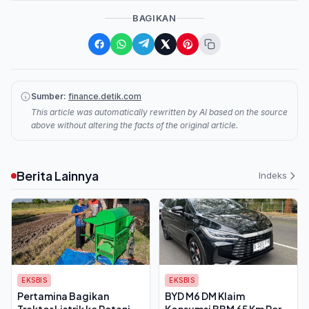
BAGIKAN
Sumber:
finance.detik.com
This article was automatically rewritten by AI based on the source
above without altering the facts of the original article.
Berita Lainnya
Indeks
EKSBIS
EKSBIS
Pertamina Bagikan
BYD M6 DM Klaim
Traktor Listrik ke Petani
Konsumsi BBM 65 Km Per