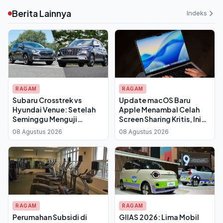
Berita Lainnya
Indeks
RAGAM
RAGAM
Subaru Crosstrek vs
Update macOS Baru
Hyundai Venue: Setelah
Apple Menambal Celah
Seminggu Menguji
Screen Sharing Kritis, Ini
Keduanya, Ini yang Saya
yang Perlu Anda Tahu
08 Agustus 2026
08 Agustus 2026
Pilih
RAGAM
RAGAM
Perumahan Subsidi di
GIIAS 2026: Lima Mobil