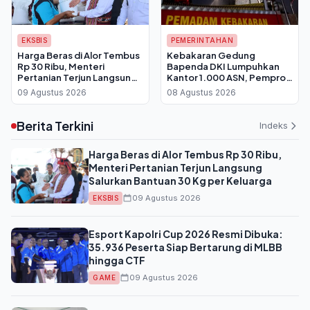
EKSBIS
PEMERINTAHAN
Harga Beras di Alor Tembus
Kebakaran Gedung
Rp 30 Ribu, Menteri
Bapenda DKI Lumpuhkan
Pertanian Terjun Langsung
Kantor 1.000 ASN, Pemprov
Salurkan Bantuan 30 Kg per
Berlakukan WFH Bergantian
09 Agustus 2026
08 Agustus 2026
Keluarga
Berita Terkini
Indeks
Harga Beras di Alor Tembus Rp 30 Ribu,
Menteri Pertanian Terjun Langsung
Salurkan Bantuan 30 Kg per Keluarga
09 Agustus 2026
EKSBIS
Esport Kapolri Cup 2026 Resmi Dibuka:
35.936 Peserta Siap Bertarung di MLBB
hingga CTF
09 Agustus 2026
GAME