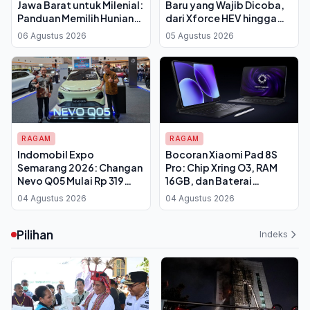
Jawa Barat untuk Milenial:
Baru yang Wajib Dicoba,
Panduan Memilih Hunian
dari Xforce HEV hingga
Pertama yang Tepat
Chery Q
06 Agustus 2026
05 Agustus 2026
RAGAM
RAGAM
Indomobil Expo
Bocoran Xiaomi Pad 8S
Semarang 2026: Changan
Pro: Chip Xring O3, RAM
Nevo Q05 Mulai Rp 319
16GB, dan Baterai
Juta, Ini Daftar Harga EV
12.000mAh
04 Agustus 2026
04 Agustus 2026
yang Bisa Dites
Pilihan
Indeks