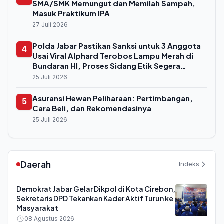
SMA/SMK Memungut dan Memilah Sampah,
Masuk Praktikum IPA
27 Juli 2026
Polda Jabar Pastikan Sanksi untuk 3 Anggota
4
Usai Viral Alphard Terobos Lampu Merah di
Bundaran HI, Proses Sidang Etik Segera
Digelar
25 Juli 2026
Asuransi Hewan Peliharaan: Pertimbangan,
5
Cara Beli, dan Rekomendasinya
25 Juli 2026
Daerah
Indeks
Demokrat Jabar Gelar Dikpol di Kota Cirebon,
Sekretaris DPD Tekankan Kader Aktif Turun ke
Masyarakat
08 Agustus 2026