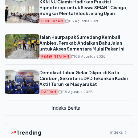
KKN INU Ciamis Hadirkan Praktisi
Hipnoterapi untuk Siswa SMAN 1 Cisaga,
Bongkar Mental Block Jelang Ujian
08 Agustus 2026
PENDIDIKAN
Jalan Haurpapak Sumedang Kembali
Ambles, Pemkab Andalkan Bahu Jalan
untuk Akses Sementara Mulai Pekan Ini
08 Agustus 2026
PEMERINTAHAN
Demokrat Jabar Gelar Dikpol di Kota
Cirebon, Sekretaris DPD Tekankan Kader
Aktif Turun ke Masyarakat
08 Agustus 2026
DAERAH
Indeks Berita →
Trending
Indeks