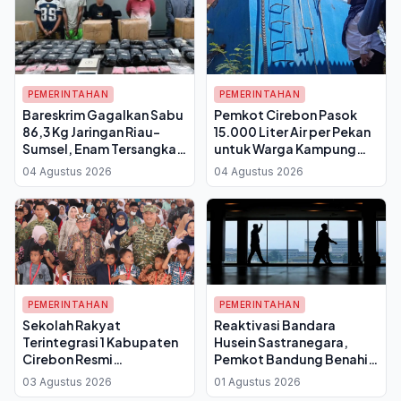
PEMERINTAHAN
PEMERINTAHAN
Bareskrim Gagalkan Sabu
Pemkot Cirebon Pasok
86,3 Kg Jaringan Riau-
15.000 Liter Air per Pekan
Sumsel, Enam Tersangka
untuk Warga Kampung
dan Dua DPO
Cadas Ngampar saat
04 Agustus 2026
04 Agustus 2026
Kemarau 2026
PEMERINTAHAN
PEMERINTAHAN
Sekolah Rakyat
Reaktivasi Bandara
Terintegrasi 1 Kabupaten
Husein Sastranegara,
Cirebon Resmi
Pemkot Bandung Benahi
Diluncurkan, Bupati: Anak
Infrastruktur dan Siapkan
03 Agustus 2026
01 Agustus 2026
Kurang Mampu Punya
Strategi Promosi Wisata