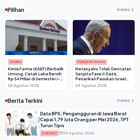
Peluang Raih Masa Depan
Pilihan
Indeks
EKSBIS
PEMERINTAHAN
Kimia Farma (KAEF) Berbalik
Netanyahu Tolak Gencatan
Untung, Cetak Laba Bersih
Senjata Fase II Gaza,
Rp 54 Miliar di Semester I-
Penarikan Pasukan Israel
2026
Batal Dilakukan
06 Agustus 2026
04 Agustus 2026
Berita Terkini
Indeks
Data BPS: Pengangguran di Jawa Barat
Capai 1,79 Juta Orang per Mei 2026, TPT
Turun Tipis
06 Agustus 2026
DAERAH