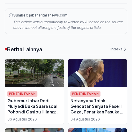
Sumber:
jabar.antaranews.com
This article was automatically rewritten by AI based on the source
above without altering the facts of the original article.
Berita Lainnya
Indeks
PEMERINTAHAN
PEMERINTAHAN
Gubernur Jabar Dedi
Netanyahu Tolak
Mulyadi Buka Suara soal
Gencatan Senjata Fase II
Pohon di Gasibu Hilang:
Gaza, Penarikan Pasukan
Angsana Kecil Diganti 50
Israel Batal Dilakukan
06 Agustus 2026
04 Agustus 2026
Pohon Asem Jawa