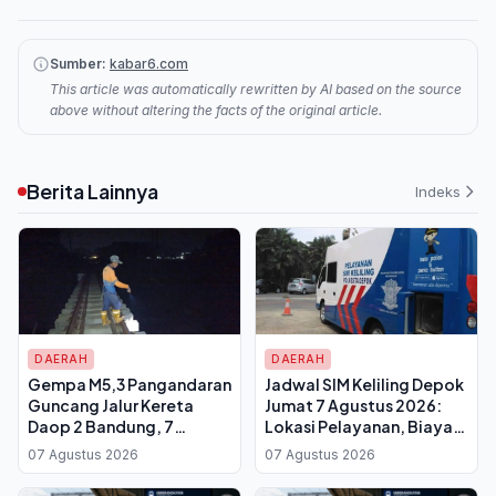
Sumber:
kabar6.com
This article was automatically rewritten by AI based on the source
above without altering the facts of the original article.
Berita Lainnya
Indeks
DAERAH
DAERAH
Gempa M5,3 Pangandaran
Jadwal SIM Keliling Depok
Guncang Jalur Kereta
Jumat 7 Agustus 2026:
Daop 2 Bandung, 7
Lokasi Pelayanan, Biaya
Perjalanan Terhenti untuk
Perpanjangan dan Syarat
07 Agustus 2026
07 Agustus 2026
Pemeriksaan Rel
Dokumen