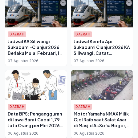
DAERAH
DAERAH
Jadwal KA Siliwangi
Jadwal Kereta Api
Sukabumi-Cianjur 2026
Sukabumi Cianjur 2026 KA
Berlaku Mulai Februari, Ini
Siliwangi, Catat
Waktu Keberangkatan
Perubahan Waktu
07 Agustus 2026
07 Agustus 2026
dan Tiketnya
Berangkat dari Stasiun
DAERAH
DAERAH
Data BPS: Pengangguran
Motor Yamaha NMAX Milik
di Jawa Barat Capai 1,79
Ojol Raib saat Salat Asar
Juta Orang per Mei 2026,
di Masjid As Sofia Bogor,
TPT Turun Tipis
Terekam CCTV
06 Agustus 2026
06 Agustus 2026