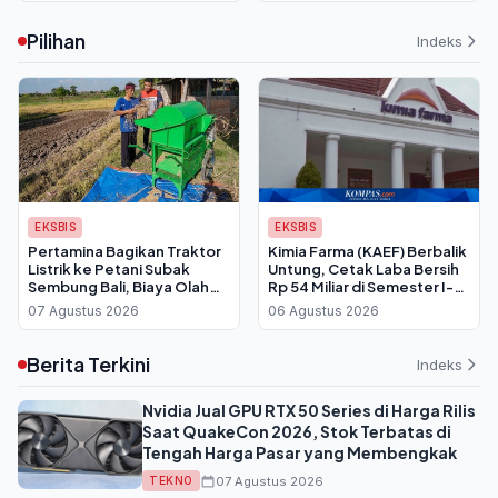
Pilihan
Indeks
EKSBIS
EKSBIS
Pertamina Bagikan Traktor
Kimia Farma (KAEF) Berbalik
Listrik ke Petani Subak
Untung, Cetak Laba Bersih
Sembung Bali, Biaya Olah
Rp 54 Miliar di Semester I-
Lahan Dipangkas Drastis
2026
07 Agustus 2026
06 Agustus 2026
Berita Terkini
Indeks
Nvidia Jual GPU RTX 50 Series di Harga Rilis
Saat QuakeCon 2026, Stok Terbatas di
Tengah Harga Pasar yang Membengkak
07 Agustus 2026
TEKNO