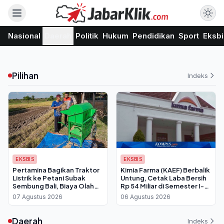
Nasional
Daerah
Politik
Hukum
Pendidikan
Sport
Eksbi
Pilihan
Indeks
EKSBIS
EKSBIS
Pertamina Bagikan Traktor
Kimia Farma (KAEF) Berbalik
Listrik ke Petani Subak
Untung, Cetak Laba Bersih
Sembung Bali, Biaya Olah
Rp 54 Miliar di Semester I-
Lahan Dipangkas Drastis
2026
07 Agustus 2026
06 Agustus 2026
Daerah
Indeks