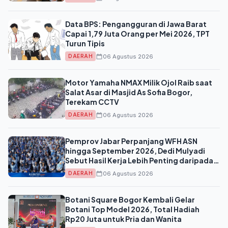
Data BPS: Pengangguran di Jawa Barat
Capai 1,79 Juta Orang per Mei 2026, TPT
Turun Tipis
06 Agustus 2026
DAERAH
Motor Yamaha NMAX Milik Ojol Raib saat
Salat Asar di Masjid As Sofia Bogor,
Terekam CCTV
06 Agustus 2026
DAERAH
Pemprov Jabar Perpanjang WFH ASN
hingga September 2026, Dedi Mulyadi
Sebut Hasil Kerja Lebih Penting daripada
Absensi
06 Agustus 2026
DAERAH
Botani Square Bogor Kembali Gelar
Botani Top Model 2026, Total Hadiah
Rp20 Juta untuk Pria dan Wanita