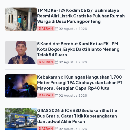
TMMD Ke-129 Kodim 0612/Tasikmalaya
Resmi Aliri Listrik Gratis ke Puluhan Rumah
Warga di Desa Parungponteng
02 Agustus 2026
DAERAH
5 Kandidat Berebut Kursi Ketua FK LPM
Kota Bogor, Eryko Bakti Irianto Menang
Telak 54 Suara
02 Agustus 2026
DAERAH
Kebakaran di Kuningan Hanguskan 1.700
Meter Persegi TPA Cirahayu dan Lahan PT
Mayora, Kerugian Capai Rp40 Juta
02 Agustus 2026
DAERAH
GIIAS 2026 di ICE BSD Sediakan Shuttle
Bus Gratis, Catat Titik Keberangkatan
dan Jadwal Akhir Pekan
02 Agustus 2026
DAERAH