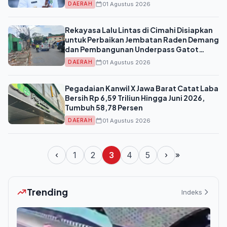
01 Agustus 2026
DAERAH
Rekayasa Lalu Lintas di Cimahi Disiapkan
untuk Perbaikan Jembatan Raden Demang
dan Pembangunan Underpass Gatot
Subroto
01 Agustus 2026
DAERAH
Pegadaian Kanwil X Jawa Barat Catat Laba
Bersih Rp 6,59 Triliun Hingga Juni 2026,
Tumbuh 58,78 Persen
01 Agustus 2026
DAERAH
‹
1
2
3
4
5
›
»
Trending
Indeks