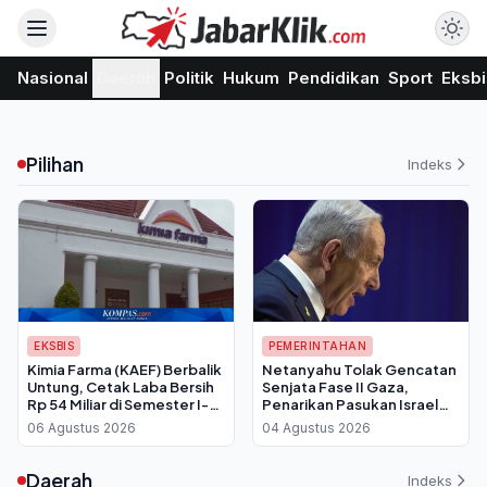
Nasional
Daerah
Politik
Hukum
Pendidikan
Sport
Eksbi
Pilihan
Indeks
EKSBIS
PEMERINTAHAN
Kimia Farma (KAEF) Berbalik
Netanyahu Tolak Gencatan
Untung, Cetak Laba Bersih
Senjata Fase II Gaza,
Rp 54 Miliar di Semester I-
Penarikan Pasukan Israel
2026
Batal Dilakukan
06 Agustus 2026
04 Agustus 2026
Daerah
Indeks