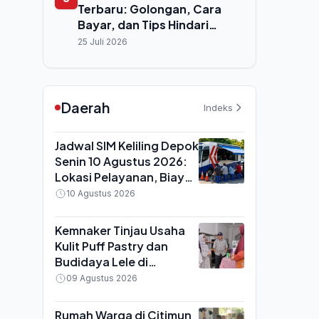
Terbaru: Golongan, Cara
Bayar, dan Tips Hindari
Denda
25 Juli 2026
Daerah
Indeks
Jadwal SIM Keliling Depok
Senin 10 Agustus 2026:
Lokasi Pelayanan, Biaya
Resmi dan Syarat
10 Agustus 2026
Perpanjangan
Kemnaker Tinjau Usaha
Kulit Puff Pastry dan
Budidaya Lele di
Purwakarta, Bantuan
09 Agustus 2026
TKM Tumbuhkan
Lapangan Kerja Baru
Rumah Warga di Citimun