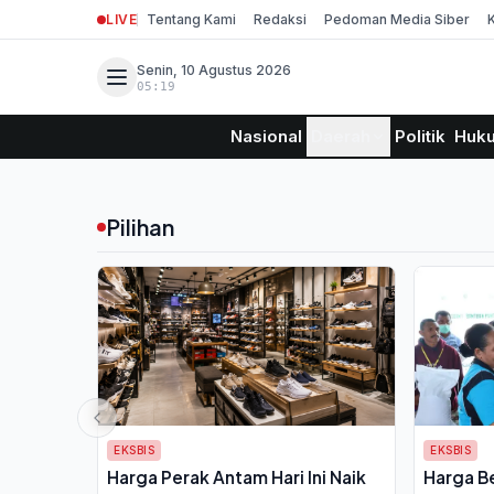
LIVE
Tentang Kami
Redaksi
Pedoman Media Siber
Senin, 10 Agustus 2026
05:19
Nasional
Daerah
Politik
Huk
Pilihan
EKSBIS
EKSBIS
Harga Perak Antam Hari Ini Naik
Harga B