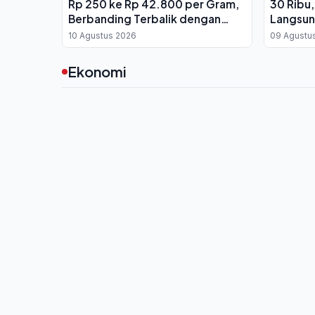
Rp 250 ke Rp 42.800 per Gram,
30 Ribu,
Berbanding Terbalik dengan
Langsun
Pergerakan Harga Dunia
Kg per 
10 Agustus 2026
09 Agustu
Ekonomi