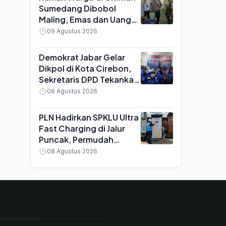
Sumedang Dibobol
Maling, Emas dan Uang
Tunai Ratusan Juta Raib
09 Agustus 2026
Demokrat Jabar Gelar
Dikpol di Kota Cirebon,
Sekretaris DPD Tekankan
Kader Aktif Turun ke
08 Agustus 2026
Masyarakat
PLN Hadirkan SPKLU Ultra
Fast Charging di Jalur
Puncak, Permudah
Mobilitas Pengguna
08 Agustus 2026
Kendaraan Listrik