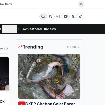
tak Kami
m
More
Advertorial
Indeks
Trending
Indeks
deks
EKSBIS
EKSBIS
DKI
Hilirisasi Nikel yang Dulu Dicibir
Pertamina Ba
DKPP Cirebon Gelar Bazar