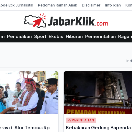
Kode Etik Jurnalistik
Pedoman Ramah Anak
Disclaimer
Info Iklan
Kon
um
Pendidikan
Sport
Eksbis
Hiburan
Pemerintahan
Raga
In
PEMERINTAHAN
eras di Alor Tembus Rp
Kebakaran Gedung Bapenda 