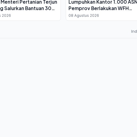
 Menteri Pertanian Terjun
Lumpuhkan Kantor 1.000 ASN
g Salurkan Bantuan 30
Pemprov Berlakukan WFH
Keluarga
Bergantian
s 2026
08 Agustus 2026
In