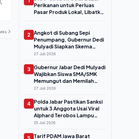
1
,
Kini Jadi Magnet Investasi, Luhut:
ke Petani Su
Perikanan untuk Perluas
Banyak yang Antre Temui Bahlil
Biaya Olah 
Pasar Produk Lokal, Libatkan
Drastis
08 Agustus 2026
07 Agustus 202
Ratusan UMKM dan
Poklahsar
deks
Angkot di Subang Sepi
2
Penumpang, Gubernur Dedi
Mulyadi Siapkan Skema
Peremajaan ke Kendaraan
27 Juli 2026
Listrik
Gubernur Jabar Dedi Mulyadi
3
Wajibkan Siswa SMA/SMK
Memungut dan Memilah
Sampah, Masuk Praktikum
27 Juli 2026
IPA
Polda Jabar Pastikan Sanksi
4
untuk 3 Anggota Usai Viral
Alphard Terobos Lampu
Merah di Bundaran HI,
25 Juli 2026
Proses Sidang Etik Segera
Digelar
Tarif PDAM Jawa Barat
5