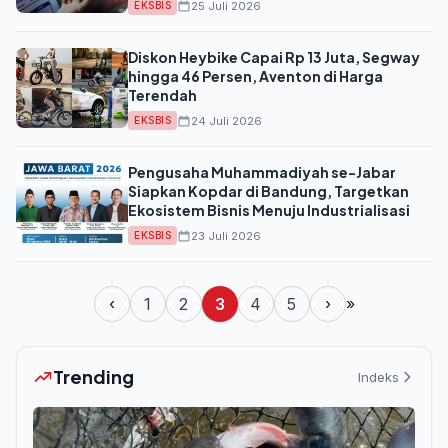
25 Juli 2026
EKSBIS
Diskon Heybike Capai Rp 13 Juta, Segway
hingga 46 Persen, Aventon di Harga
Terendah
24 Juli 2026
EKSBIS
Pengusaha Muhammadiyah se-Jabar
Siapkan Kopdar di Bandung, Targetkan
Ekosistem Bisnis Menuju Industrialisasi
23 Juli 2026
EKSBIS
‹
1
2
3
4
5
›
»
Trending
Indeks