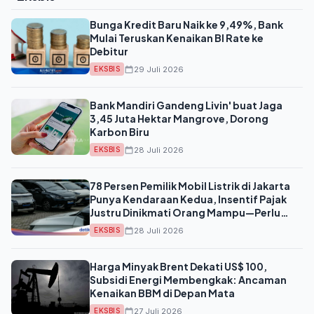
Bunga Kredit Baru Naik ke 9,49%, Bank
Mulai Teruskan Kenaikan BI Rate ke
Debitur
29 Juli 2026
EKSBIS
Bank Mandiri Gandeng Livin' buat Jaga
3,45 Juta Hektar Mangrove, Dorong
Karbon Biru
28 Juli 2026
EKSBIS
78 Persen Pemilik Mobil Listrik di Jakarta
Punya Kendaraan Kedua, Insentif Pajak
Justru Dinikmati Orang Mampu—Perlu
Ditinjau Ulang?
28 Juli 2026
EKSBIS
Harga Minyak Brent Dekati US$ 100,
Subsidi Energi Membengkak: Ancaman
Kenaikan BBM di Depan Mata
27 Juli 2026
EKSBIS