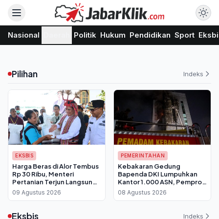
Nasional
Daerah
Politik
Hukum
Pendidikan
Sport
Eksbi
Pilihan
Indeks
EKSBIS
PEMERINTAHAN
Harga Beras di Alor Tembus
Kebakaran Gedung
Rp 30 Ribu, Menteri
Bapenda DKI Lumpuhkan
Pertanian Terjun Langsung
Kantor 1.000 ASN, Pemprov
Salurkan Bantuan 30 Kg per
Berlakukan WFH Bergantian
09 Agustus 2026
08 Agustus 2026
Keluarga
Eksbis
Indeks