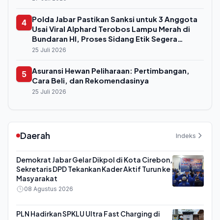
Polda Jabar Pastikan Sanksi untuk 3 Anggota
4
Usai Viral Alphard Terobos Lampu Merah di
Bundaran HI, Proses Sidang Etik Segera
Digelar
25 Juli 2026
Asuransi Hewan Peliharaan: Pertimbangan,
5
Cara Beli, dan Rekomendasinya
25 Juli 2026
Daerah
Indeks
Demokrat Jabar Gelar Dikpol di Kota Cirebon,
Sekretaris DPD Tekankan Kader Aktif Turun ke
Masyarakat
08 Agustus 2026
PLN Hadirkan SPKLU Ultra Fast Charging di