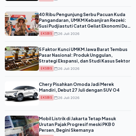
40 Ribu Pengunjung Serbu Pacuan Kuda
Pangandaran, UMKM Kebanjiran Rezeki:
Susi Pudjiastuti Catat Geliat Ekonomi Dua
Kali Lipat
26 Juli 2026
EKSBIS
5 Faktor Kunci UMKM Jawa Barat Tembus
Pasar Nasional: Produk Unggulan,
Strategi Ekspansi, dan Studi Kasus Sektor
26 Juli 2026
EKSBIS
Chery Pisahkan Omoda Jadi Merek
Mandiri, Debut 27 Juli dengan SUV O4
26 Juli 2026
EKSBIS
Mobil Listrik di Jakarta Tetap Masuk
Urutan Pajak Progresif meski PKB 0
Persen, Begini Skemanya