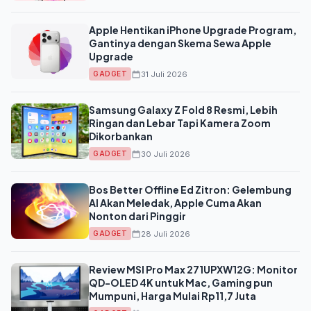
Apple Hentikan iPhone Upgrade Program,
Gantinya dengan Skema Sewa Apple
Upgrade
31 Juli 2026
GADGET
Samsung Galaxy Z Fold 8 Resmi, Lebih
Ringan dan Lebar Tapi Kamera Zoom
Dikorbankan
30 Juli 2026
GADGET
Bos Better Offline Ed Zitron: Gelembung
AI Akan Meledak, Apple Cuma Akan
Nonton dari Pinggir
28 Juli 2026
GADGET
Review MSI Pro Max 271UPXW12G: Monitor
QD-OLED 4K untuk Mac, Gaming pun
Mumpuni, Harga Mulai Rp11,7 Juta