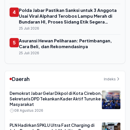
Polda Jabar Pastikan Sanksi untuk 3 Anggota
4
Usai Viral Alphard Terobos Lampu Merah di
Bundaran HI, Proses Sidang Etik Segera
Digelar
25 Juli 2026
Asuransi Hewan Peliharaan: Pertimbangan,
5
Cara Beli, dan Rekomendasinya
25 Juli 2026
Daerah
Indeks
Demokrat Jabar Gelar Dikpol di Kota Cirebon,
Sekretaris DPD Tekankan Kader Aktif Turun ke
Masyarakat
08 Agustus 2026
PLN Hadirkan SPKLU Ultra Fast Charging di