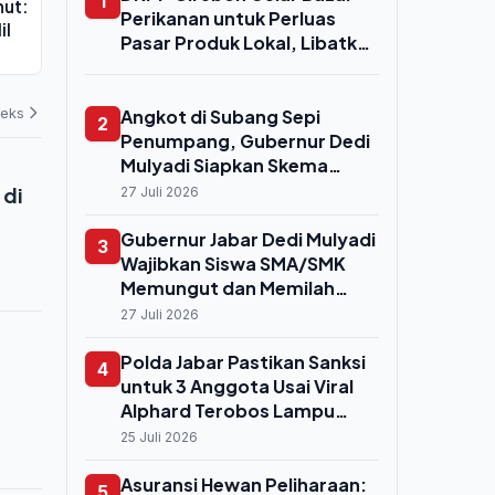
1
hut:
ke Petani Subak Sembung Bali,
Untung, Ceta
Perikanan untuk Perluas
il
Biaya Olah Lahan Dipangkas
Miliar di Se
Pasar Produk Lokal, Libatkan
Drastis
07 Agustus 2026
06 Agustus 202
Ratusan UMKM dan
Poklahsar
deks
Angkot di Subang Sepi
2
Penumpang, Gubernur Dedi
Mulyadi Siapkan Skema
Peremajaan ke Kendaraan
 di
27 Juli 2026
Listrik
Gubernur Jabar Dedi Mulyadi
3
Wajibkan Siswa SMA/SMK
Memungut dan Memilah
Sampah, Masuk Praktikum
27 Juli 2026
IPA
Polda Jabar Pastikan Sanksi
4
untuk 3 Anggota Usai Viral
Alphard Terobos Lampu
Merah di Bundaran HI,
25 Juli 2026
Proses Sidang Etik Segera
Digelar
Asuransi Hewan Peliharaan:
5