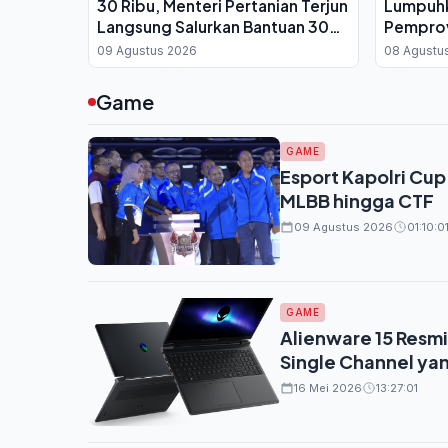
30 Ribu, Menteri Pertanian Terjun
Lumpuhk
Langsung Salurkan Bantuan 30
Pemprov
Kg per Keluarga
Bergant
09 Agustus 2026
08 Agustu
Game
GAME
Esport Kapolri Cup
MLBB hingga CTF
09 Agustus 2026
01:10:0
GAME
Alienware 15 Resm
Single Channel yan
16 Mei 2026
13:27:01