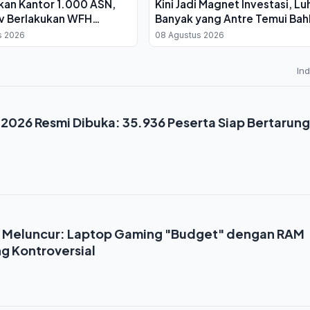
an Kantor 1.000 ASN,
Kini Jadi Magnet Investasi, Lu
 Berlakukan WFH
Banyak yang Antre Temui Bahl
ian
s 2026
08 Agustus 2026
In
 2026 Resmi Dibuka: 35.936 Peserta Siap Bertarung
1
i Meluncur: Laptop Gaming "Budget" dengan RAM
g Kontroversial