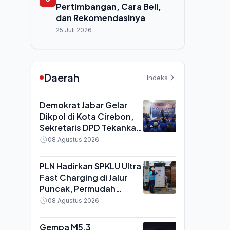
Pertimbangan, Cara Beli,
dan Rekomendasinya
25 Juli 2026
Daerah
Indeks
Demokrat Jabar Gelar
Dikpol di Kota Cirebon,
Sekretaris DPD Tekankan
Kader Aktif Turun ke
08 Agustus 2026
Masyarakat
PLN Hadirkan SPKLU Ultra
Fast Charging di Jalur
Puncak, Permudah
Mobilitas Pengguna
08 Agustus 2026
Kendaraan Listrik
Gempa M5,3