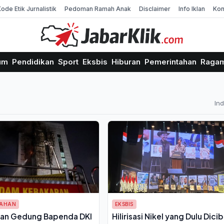
Kode Etik Jurnalistik
Pedoman Ramah Anak
Disclaimer
Info Iklan
Kon
um
Pendidikan
Sport
Eksbis
Hiburan
Pemerintahan
Raga
In
TAHAN
EKSBIS
an Gedung Bapenda DKI
Hilirisasi Nikel yang Dulu Dicib