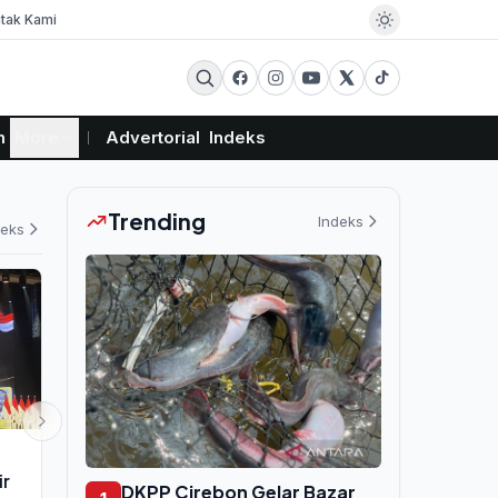
tak Kami
m
More
Advertorial
Indeks
Trending
Indeks
deks
EKSBIS
EKSBIS
ir
Pertamina Bagikan Traktor Listrik
Kimia Farma 
DKPP Cirebon Gelar Bazar