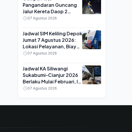
Pangandaran Guncang
Jalur Kereta Daop 2
Bandung, 7 Perjalanan
07 Agustus 2026
Terhenti untuk
Pemeriksaan Rel
Jadwal SIM Keliling Depok
Jumat 7 Agustus 2026:
Lokasi Pelayanan, Biaya
Perpanjangan dan Syarat
07 Agustus 2026
Dokumen
Jadwal KA Siliwangi
Sukabumi-Cianjur 2026
Berlaku Mulai Februari, Ini
Waktu Keberangkatan
07 Agustus 2026
dan Tiketnya