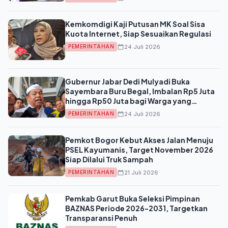
Kemkomdigi Kaji Putusan MK Soal Sisa
Kuota Internet, Siap Sesuaikan Regulasi
24 Juli 2026
PEMERINTAHAN
Gubernur Jabar Dedi Mulyadi Buka
Sayembara Buru Begal, Imbalan Rp5 Juta
hingga Rp50 Juta bagi Warga yang
Tangkap Pelaku Hidup
24 Juli 2026
PEMERINTAHAN
Pemkot Bogor Kebut Akses Jalan Menuju
PSEL Kayumanis, Target November 2026
Siap Dilalui Truk Sampah
21 Juli 2026
PEMERINTAHAN
Pemkab Garut Buka Seleksi Pimpinan
BAZNAS Periode 2026-2031, Targetkan
Transparansi Penuh