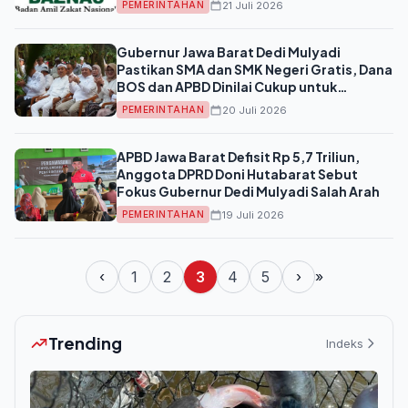
21 Juli 2026
PEMERINTAHAN
Gubernur Jawa Barat Dedi Mulyadi
Pastikan SMA dan SMK Negeri Gratis, Dana
BOS dan APBD Dinilai Cukup untuk
Operasional Sekolah
20 Juli 2026
PEMERINTAHAN
APBD Jawa Barat Defisit Rp 5,7 Triliun,
Anggota DPRD Doni Hutabarat Sebut
Fokus Gubernur Dedi Mulyadi Salah Arah
19 Juli 2026
PEMERINTAHAN
‹
1
2
3
4
5
›
»
Trending
Indeks