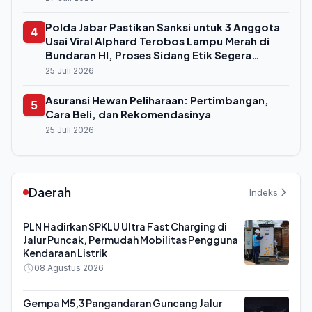
Polda Jabar Pastikan Sanksi untuk 3 Anggota
4
Usai Viral Alphard Terobos Lampu Merah di
Bundaran HI, Proses Sidang Etik Segera
Digelar
25 Juli 2026
Asuransi Hewan Peliharaan: Pertimbangan,
5
Cara Beli, dan Rekomendasinya
25 Juli 2026
Daerah
Indeks
PLN Hadirkan SPKLU Ultra Fast Charging di
Jalur Puncak, Permudah Mobilitas Pengguna
Kendaraan Listrik
08 Agustus 2026
Gempa M5,3 Pangandaran Guncang Jalur