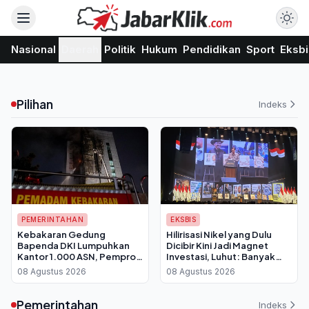
Nasional
Daerah
Politik
Hukum
Pendidikan
Sport
Eksbi
Pilihan
Indeks
PEMERINTAHAN
EKSBIS
Kebakaran Gedung
Hilirisasi Nikel yang Dulu
Bapenda DKI Lumpuhkan
Dicibir Kini Jadi Magnet
Kantor 1.000 ASN, Pemprov
Investasi, Luhut: Banyak
Berlakukan WFH Bergantian
yang Antre Temui Bahlil
08 Agustus 2026
08 Agustus 2026
Pemerintahan
Indeks