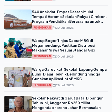
540 Anak dari Empat Daerah Mulai
Tempati Asrama Sekolah Rakyat Cirebon,
Program Pendidikan Berasrama untuk
Putus Rantai Kemiskinan
30 Juli 2026
PENDIDIKAN
Wabup Bogor Tinjau Dapur MBG di
Megamendung, Pastikan Distribusi
Makanan Siswa Sesuai Standar Gizi
30 Juli 2026
PENDIDIKAN
Warga Garut Ikuti Sekolah Lapang Gempa
Bumi, Diajari Teknik Berlindung hingga
Gunakan Aplikasi InfoBMKG
29 Juli 2026
PENDIDIKAN
Sekolah Rakyat di Garut Batal Dibangun
Tahun Ini, Anggaran Rp250 Miliar
Mengendap karena Lahan Bermasalah