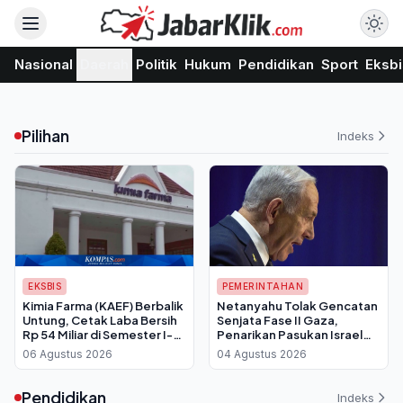
Nasional
Daerah
Politik
Hukum
Pendidikan
Sport
Eksbi
Pilihan
Indeks
EKSBIS
PEMERINTAHAN
Kimia Farma (KAEF) Berbalik
Netanyahu Tolak Gencatan
Untung, Cetak Laba Bersih
Senjata Fase II Gaza,
Rp 54 Miliar di Semester I-
Penarikan Pasukan Israel
2026
Batal Dilakukan
06 Agustus 2026
04 Agustus 2026
Pendidikan
Indeks