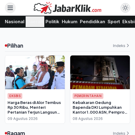
Nasional
Daerah
Politik
Hukum
Pendidikan
Sport
Eksbi
Pilihan
Indeks
EKSBIS
PEMERINTAHAN
Harga Beras di Alor Tembus
Kebakaran Gedung
Rp 30 Ribu, Menteri
Bapenda DKI Lumpuhkan
Pertanian Terjun Langsung
Kantor 1.000 ASN, Pemprov
Salurkan Bantuan 30 Kg per
Berlakukan WFH Bergantian
09 Agustus 2026
08 Agustus 2026
Keluarga
Ragam
Indeks