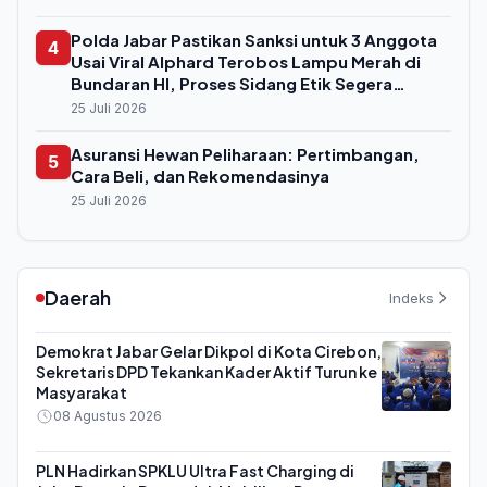
Polda Jabar Pastikan Sanksi untuk 3 Anggota
4
Usai Viral Alphard Terobos Lampu Merah di
Bundaran HI, Proses Sidang Etik Segera
Digelar
25 Juli 2026
Asuransi Hewan Peliharaan: Pertimbangan,
5
Cara Beli, dan Rekomendasinya
25 Juli 2026
Daerah
Indeks
Demokrat Jabar Gelar Dikpol di Kota Cirebon,
Sekretaris DPD Tekankan Kader Aktif Turun ke
Masyarakat
08 Agustus 2026
PLN Hadirkan SPKLU Ultra Fast Charging di