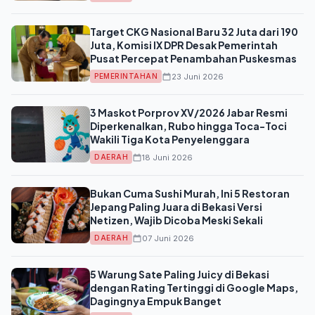
Target CKG Nasional Baru 32 Juta dari 190
Juta, Komisi IX DPR Desak Pemerintah
Pusat Percepat Penambahan Puskesmas
23 Juni 2026
PEMERINTAHAN
3 Maskot Porprov XV/2026 Jabar Resmi
Diperkenalkan, Rubo hingga Toca-Toci
Wakili Tiga Kota Penyelenggara
18 Juni 2026
DAERAH
Bukan Cuma Sushi Murah, Ini 5 Restoran
Jepang Paling Juara di Bekasi Versi
Netizen, Wajib Dicoba Meski Sekali
07 Juni 2026
DAERAH
5 Warung Sate Paling Juicy di Bekasi
dengan Rating Tertinggi di Google Maps,
Dagingnya Empuk Banget