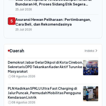
Bundaran HI, Proses Sidang Etik Segera
Digelar
25 Juli 2026
Asuransi Hewan Peliharaan: Pertimbangan,
5
Cara Beli, dan Rekomendasinya
25 Juli 2026
Daerah
Indeks
Demokrat Jabar Gelar Dikpol di Kota Cirebon,
Sekretaris DPD Tekankan Kader Aktif Turun ke
Masyarakat
08 Agustus 2026
PLN Hadirkan SPKLU Ultra Fast Charging di
Jalur Puncak, Permudah Mobilitas Pengguna
Kendaraan Listrik
08 Agustus 2026