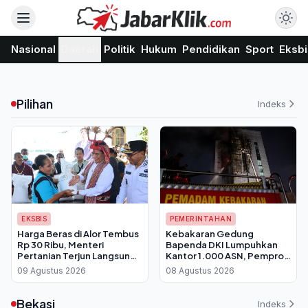
Nasional
Daerah
Politik
Hukum
Pendidikan
Sport
Eksbi
Pilihan
Indeks
EKSBIS
PEMERINTAHAN
Harga Beras di Alor Tembus
Kebakaran Gedung
Rp 30 Ribu, Menteri
Bapenda DKI Lumpuhkan
Pertanian Terjun Langsung
Kantor 1.000 ASN, Pemprov
Salurkan Bantuan 30 Kg per
Berlakukan WFH Bergantian
09 Agustus 2026
08 Agustus 2026
Keluarga
Bekasi
Indeks