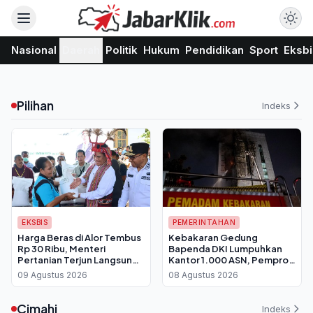
Nasional
Daerah
Politik
Hukum
Pendidikan
Sport
Eksbi
Pilihan
Indeks
EKSBIS
PEMERINTAHAN
Harga Beras di Alor Tembus
Kebakaran Gedung
Rp 30 Ribu, Menteri
Bapenda DKI Lumpuhkan
Pertanian Terjun Langsung
Kantor 1.000 ASN, Pemprov
Salurkan Bantuan 30 Kg per
Berlakukan WFH Bergantian
09 Agustus 2026
08 Agustus 2026
Keluarga
Cimahi
Indeks