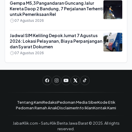
Gempa M5,3 Pangandaran Guncang Jalur
Kereta Daop 2 Bandung, 7 Perjalanan Terhenti
untuk Pemeriksaan Rel
07 Agustus 2026
Jadwal SIM Keliling Depok Jumat 7 Agustus
2026: Lokasi Pelayanan, Biaya Perpanjangan
dan Syarat Dokumen
07 Agustus 2026
Tentang Kami
Redaksi
Pedoman Media Siber
Kode Etik
Pedoman Ramah Anak
Disclaimer
Info Iklan
Kontak Kami
JabarKlik.com - Satu Klik Berita Jawa Barat © 2025. All rights
reserved.