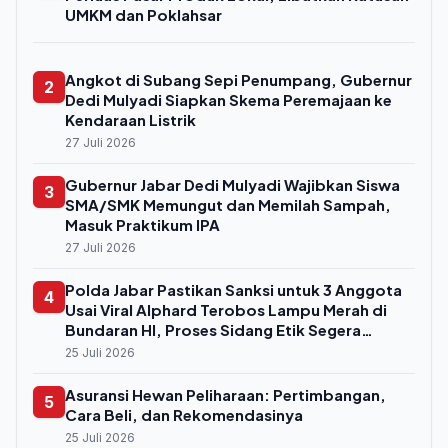
UMKM dan Poklahsar
Angkot di Subang Sepi Penumpang, Gubernur
2
Dedi Mulyadi Siapkan Skema Peremajaan ke
Kendaraan Listrik
27 Juli 2026
Gubernur Jabar Dedi Mulyadi Wajibkan Siswa
3
SMA/SMK Memungut dan Memilah Sampah,
Masuk Praktikum IPA
27 Juli 2026
Polda Jabar Pastikan Sanksi untuk 3 Anggota
4
Usai Viral Alphard Terobos Lampu Merah di
Bundaran HI, Proses Sidang Etik Segera
Digelar
25 Juli 2026
Asuransi Hewan Peliharaan: Pertimbangan,
5
Cara Beli, dan Rekomendasinya
25 Juli 2026