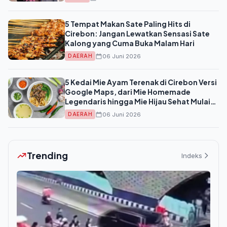
5 Tempat Makan Sate Paling Hits di
Cirebon: Jangan Lewatkan Sensasi Sate
Kalong yang Cuma Buka Malam Hari
06 Juni 2026
DAERAH
5 Kedai Mie Ayam Terenak di Cirebon Versi
Google Maps, dari Mie Homemade
Legendaris hingga Mie Hijau Sehat Mulai
Rp14.000
06 Juni 2026
DAERAH
Trending
Indeks