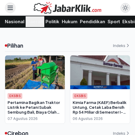
Nasional
Daerah
Politik
Hukum
Pendidikan
Sport
Eksbi
Pilihan
Indeks
EKSBIS
EKSBIS
Pertamina Bagikan Traktor
Kimia Farma (KAEF) Berbalik
Listrik ke Petani Subak
Untung, Cetak Laba Bersih
Sembung Bali, Biaya Olah
Rp 54 Miliar di Semester I-
Lahan Dipangkas Drastis
2026
07 Agustus 2026
06 Agustus 2026
Cirebon
Indeks