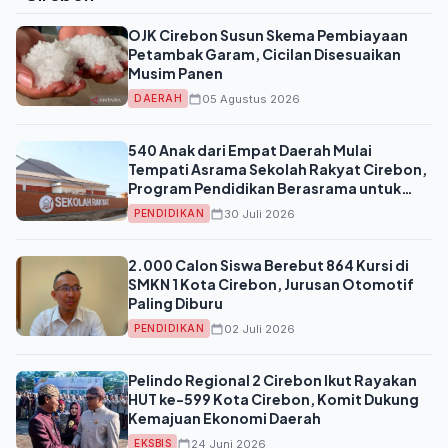
OJK Cirebon Susun Skema Pembiayaan
Petambak Garam, Cicilan Disesuaikan
Musim Panen
05 Agustus 2026
DAERAH
540 Anak dari Empat Daerah Mulai
Tempati Asrama Sekolah Rakyat Cirebon,
Program Pendidikan Berasrama untuk
Putus Rantai Kemiskinan
30 Juli 2026
PENDIDIKAN
2.000 Calon Siswa Berebut 864 Kursi di
SMKN 1 Kota Cirebon, Jurusan Otomotif
Paling Diburu
02 Juli 2026
PENDIDIKAN
Pelindo Regional 2 Cirebon Ikut Rayakan
HUT ke-599 Kota Cirebon, Komit Dukung
Kemajuan Ekonomi Daerah
24 Juni 2026
EKSBIS