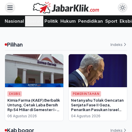
Nasional
Daerah
Politik
Hukum
Pendidikan
Sport
Eksbi
Pilihan
Indeks
EKSBIS
PEMERINTAHAN
Kimia Farma (KAEF) Berbalik
Netanyahu Tolak Gencatan
Untung, Cetak Laba Bersih
Senjata Fase II Gaza,
Rp 54 Miliar di Semester I-
Penarikan Pasukan Israel
2026
Batal Dilakukan
06 Agustus 2026
04 Agustus 2026
Kab bogor
Indeks