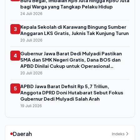
Buru Begal, Imbalan Rp5 Juta hingga Rp50 Juta
bagi Warga yang Tangkap Pelaku Hidup
24 Juli 2026
Kepala Sekolah di Karawang Bingung Sumber
3
Anggaran LKS Gratis, Juknis Tak Kunjung Turun
20 Juli 2026
Gubernur Jawa Barat Dedi Mulyadi Pastikan
4
SMA dan SMK Negeri Gratis, Dana BOS dan
APBD Dinilai Cukup untuk Operasional
Sekolah
20 Juli 2026
APBD Jawa Barat Defisit Rp 5,7 Triliun,
5
Anggota DPRD Doni Hutabarat Sebut Fokus
Gubernur Dedi Mulyadi Salah Arah
19 Juli 2026
Daerah
Indeks