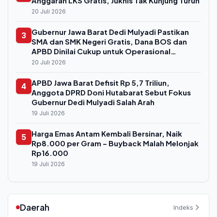
Anggaran LKS Gratis, Juknis Tak Kunjung Turun
20 Juli 2026
Gubernur Jawa Barat Dedi Mulyadi Pastikan
3
SMA dan SMK Negeri Gratis, Dana BOS dan
APBD Dinilai Cukup untuk Operasional
Sekolah
20 Juli 2026
APBD Jawa Barat Defisit Rp 5,7 Triliun,
4
Anggota DPRD Doni Hutabarat Sebut Fokus
Gubernur Dedi Mulyadi Salah Arah
19 Juli 2026
Harga Emas Antam Kembali Bersinar, Naik
5
Rp8.000 per Gram – Buyback Malah Melonjak
Rp16.000
19 Juli 2026
Daerah
Indeks