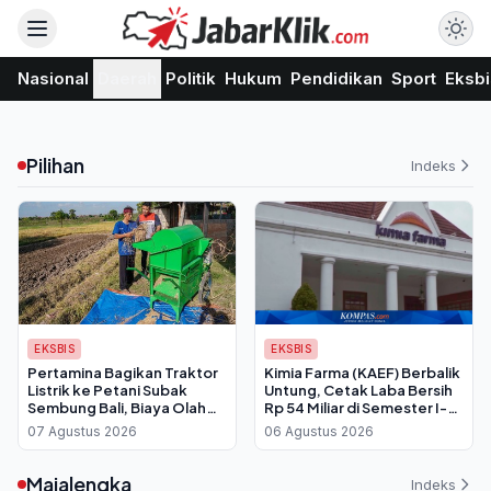
Nasional
Daerah
Politik
Hukum
Pendidikan
Sport
Eksbi
Pilihan
Indeks
EKSBIS
EKSBIS
Pertamina Bagikan Traktor
Kimia Farma (KAEF) Berbalik
Listrik ke Petani Subak
Untung, Cetak Laba Bersih
Sembung Bali, Biaya Olah
Rp 54 Miliar di Semester I-
Lahan Dipangkas Drastis
2026
07 Agustus 2026
06 Agustus 2026
Majalengka
Indeks