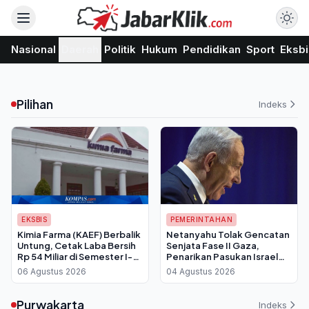
Nasional
Daerah
Politik
Hukum
Pendidikan
Sport
Eksbi
Pilihan
Indeks
EKSBIS
PEMERINTAHAN
Kimia Farma (KAEF) Berbalik
Netanyahu Tolak Gencatan
Untung, Cetak Laba Bersih
Senjata Fase II Gaza,
Rp 54 Miliar di Semester I-
Penarikan Pasukan Israel
2026
Batal Dilakukan
06 Agustus 2026
04 Agustus 2026
Purwakarta
Indeks