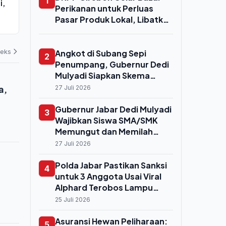
1
i,
Untung, Cetak Laba Bersih Rp 54
Senjata Fase
Perikanan untuk Perluas
Miliar di Semester I-2026
Pasukan Israe
Pasar Produk Lokal, Libatkan
06 Agustus 2026
04 Agustus 202
Ratusan UMKM dan
Poklahsar
deks
Angkot di Subang Sepi
2
Penumpang, Gubernur Dedi
Mulyadi Siapkan Skema
Peremajaan ke Kendaraan
a,
27 Juli 2026
Listrik
Gubernur Jabar Dedi Mulyadi
3
Wajibkan Siswa SMA/SMK
Memungut dan Memilah
Sampah, Masuk Praktikum
27 Juli 2026
IPA
Polda Jabar Pastikan Sanksi
4
untuk 3 Anggota Usai Viral
Alphard Terobos Lampu
Merah di Bundaran HI,
25 Juli 2026
Proses Sidang Etik Segera
Digelar
Asuransi Hewan Peliharaan:
5