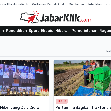
Kode Etik Jurnalistik
Pedoman Ramah Anak
Disclaimer
Info Iklan
Kon
um
Pendidikan
Sport
Eksbis
Hiburan
Pemerintahan
Raga
In
EKSBIS
i Nikel yang Dulu Dicibir
Pertamina Bagikan Traktor Lis