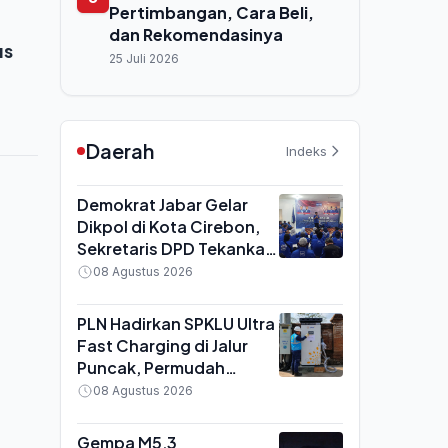
Pertimbangan, Cara Beli,
dan Rekomendasinya
us
25 Juli 2026
Daerah
Indeks
Demokrat Jabar Gelar
Dikpol di Kota Cirebon,
Sekretaris DPD Tekankan
Kader Aktif Turun ke
08 Agustus 2026
Masyarakat
PLN Hadirkan SPKLU Ultra
Fast Charging di Jalur
Puncak, Permudah
Mobilitas Pengguna
08 Agustus 2026
Kendaraan Listrik
Gempa M5,3