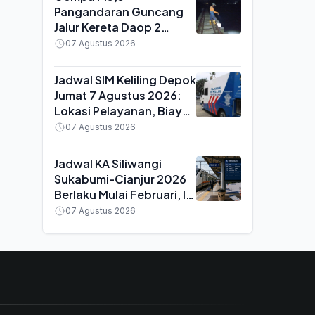
Pangandaran Guncang
Jalur Kereta Daop 2
Bandung, 7 Perjalanan
07 Agustus 2026
Terhenti untuk
Pemeriksaan Rel
Jadwal SIM Keliling Depok
Jumat 7 Agustus 2026:
Lokasi Pelayanan, Biaya
Perpanjangan dan Syarat
07 Agustus 2026
Dokumen
Jadwal KA Siliwangi
Sukabumi-Cianjur 2026
Berlaku Mulai Februari, Ini
Waktu Keberangkatan
07 Agustus 2026
dan Tiketnya