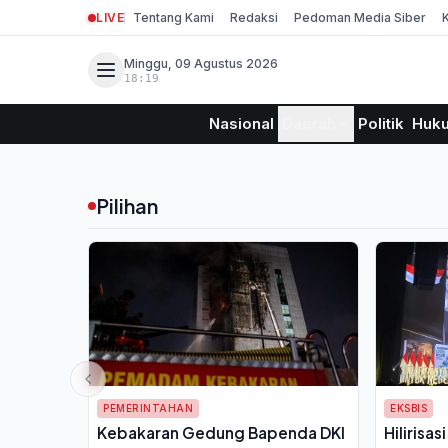
LIVE
Tentang Kami
Redaksi
Pedoman Media Siber
Minggu, 09 Agustus 2026
18:19
Nasional
Daerah
Politik
Huk
Pilihan
PEMERINTAHAN
EKSBIS
Kebakaran Gedung Bapenda DKI
Hilirisas