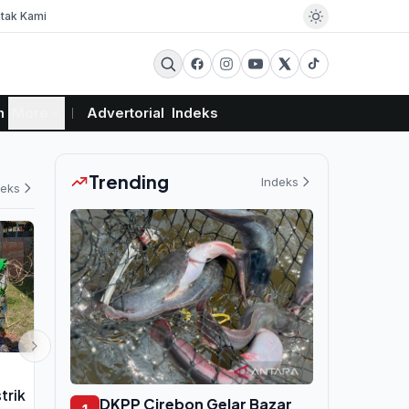
tak Kami
m
More
Advertorial
Indeks
Trending
Indeks
deks
EKSBIS
PEMERINTAHAN
trik
Kimia Farma (KAEF) Berbalik
Netanyahu T
DKPP Cirebon Gelar Bazar