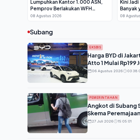
Lumpuhkan Kantor 1.000 ASN,
Kini Jad
Pemprov Berlakukan WFH
Banyak y
Bergantian
08 Agustus 2026
08 Agustu
Subang
EKSBIS
Harga BYD di Jaka
Atto 1 Mulai Rp199 
06 Agustus 2026
03:38:
PEMERINTAHAN
Angkot di Subang 
Skema Peremajaan 
27 Juli 2026
15:05:01