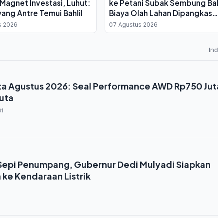
i Magnet Investasi, Luhut:
ke Petani Subak Sembung Bal
ang Antre Temui Bahlil
Biaya Olah Lahan Dipangkas
Drastis
s 2026
07 Agustus 2026
In
rta Agustus 2026: Seal Performance AWD Rp750 Jut
Juta
01
Sepi Penumpang, Gubernur Dedi Mulyadi Siapkan
ke Kendaraan Listrik