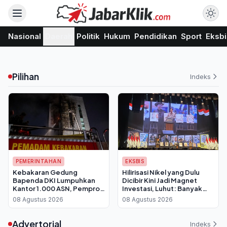
Nasional
Daerah
Politik
Hukum
Pendidikan
Sport
Eksbi
Pilihan
Indeks
PEMERINTAHAN
EKSBIS
Kebakaran Gedung
Hilirisasi Nikel yang Dulu
Bapenda DKI Lumpuhkan
Dicibir Kini Jadi Magnet
Kantor 1.000 ASN, Pemprov
Investasi, Luhut: Banyak
Berlakukan WFH Bergantian
yang Antre Temui Bahlil
08 Agustus 2026
08 Agustus 2026
Advertorial
Indeks