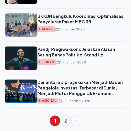
BKKBN Bengkulu Koordinasi Optimalisasi
Penyaluran Paket MBG 3B
10 Januari 2026
DAERAH
Pandji Pragiwaksono Jelaskan Alasan
Sering Bahas Politik di Stand Up
10 Januari 2026
HIBURAN
Danantara Diproyeksikan Menjadi Badan
Pengelola Investasi Terbesar di Dunia,
Menjadi Motor Penggerak Ekonomi
Indonesia
26 Februari 2025
NASIONAL
1
2
›