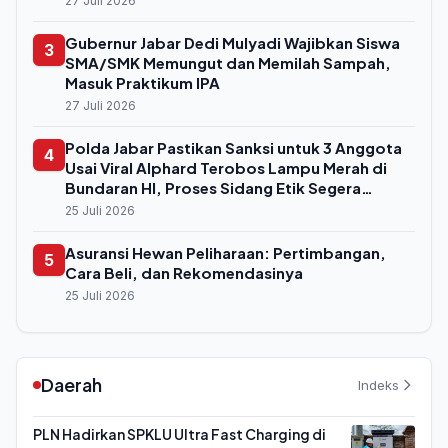
27 Juli 2026
Gubernur Jabar Dedi Mulyadi Wajibkan Siswa
3
SMA/SMK Memungut dan Memilah Sampah,
Masuk Praktikum IPA
27 Juli 2026
Polda Jabar Pastikan Sanksi untuk 3 Anggota
4
Usai Viral Alphard Terobos Lampu Merah di
Bundaran HI, Proses Sidang Etik Segera
Digelar
25 Juli 2026
Asuransi Hewan Peliharaan: Pertimbangan,
5
Cara Beli, dan Rekomendasinya
25 Juli 2026
Daerah
Indeks
PLN Hadirkan SPKLU Ultra Fast Charging di