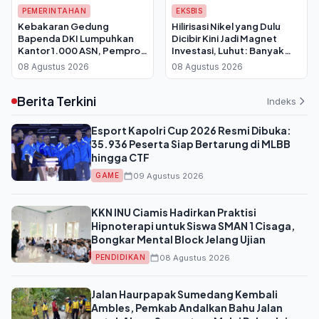
PEMERINTAHAN
EKSBIS
Kebakaran Gedung
Hilirisasi Nikel yang Dulu
Bapenda DKI Lumpuhkan
Dicibir Kini Jadi Magnet
Kantor 1.000 ASN, Pemprov
Investasi, Luhut: Banyak
Berlakukan WFH Bergantian
yang Antre Temui Bahlil
08 Agustus 2026
08 Agustus 2026
Berita Terkini
Indeks
Esport Kapolri Cup 2026 Resmi Dibuka:
35.936 Peserta Siap Bertarung di MLBB
hingga CTF
09 Agustus 2026
GAME
KKN INU Ciamis Hadirkan Praktisi
Hipnoterapi untuk Siswa SMAN 1 Cisaga,
Bongkar Mental Block Jelang Ujian
08 Agustus 2026
PENDIDIKAN
Jalan Haurpapak Sumedang Kembali
Ambles, Pemkab Andalkan Bahu Jalan