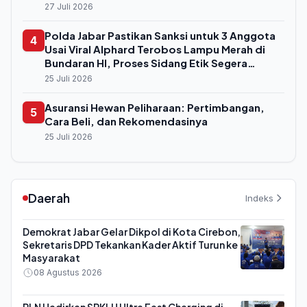
27 Juli 2026
Polda Jabar Pastikan Sanksi untuk 3 Anggota
4
Usai Viral Alphard Terobos Lampu Merah di
Bundaran HI, Proses Sidang Etik Segera
Digelar
25 Juli 2026
Asuransi Hewan Peliharaan: Pertimbangan,
5
Cara Beli, dan Rekomendasinya
25 Juli 2026
Daerah
Indeks
Demokrat Jabar Gelar Dikpol di Kota Cirebon,
Sekretaris DPD Tekankan Kader Aktif Turun ke
Masyarakat
08 Agustus 2026