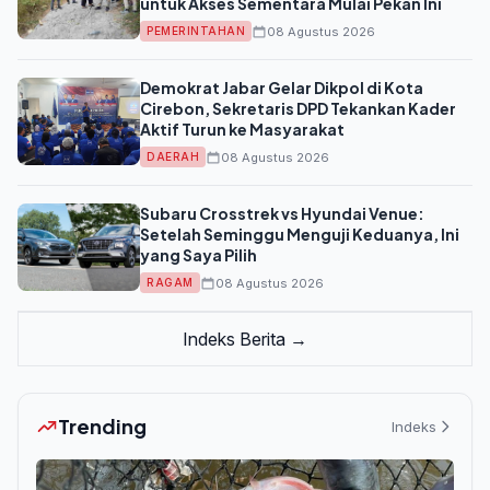
untuk Akses Sementara Mulai Pekan Ini
08 Agustus 2026
PEMERINTAHAN
Demokrat Jabar Gelar Dikpol di Kota
Cirebon, Sekretaris DPD Tekankan Kader
Aktif Turun ke Masyarakat
08 Agustus 2026
DAERAH
Subaru Crosstrek vs Hyundai Venue:
Setelah Seminggu Menguji Keduanya, Ini
yang Saya Pilih
08 Agustus 2026
RAGAM
Indeks Berita →
Trending
Indeks