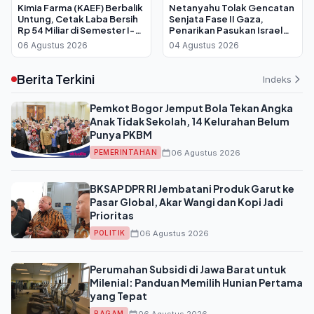
Kimia Farma (KAEF) Berbalik
Netanyahu Tolak Gencatan
Untung, Cetak Laba Bersih
Senjata Fase II Gaza,
Rp 54 Miliar di Semester I-
Penarikan Pasukan Israel
2026
Batal Dilakukan
06 Agustus 2026
04 Agustus 2026
Berita Terkini
Indeks
Pemkot Bogor Jemput Bola Tekan Angka
Anak Tidak Sekolah, 14 Kelurahan Belum
Punya PKBM
06 Agustus 2026
PEMERINTAHAN
BKSAP DPR RI Jembatani Produk Garut ke
Pasar Global, Akar Wangi dan Kopi Jadi
Prioritas
06 Agustus 2026
POLITIK
Perumahan Subsidi di Jawa Barat untuk
Milenial: Panduan Memilih Hunian Pertama
yang Tepat
06 Agustus 2026
RAGAM