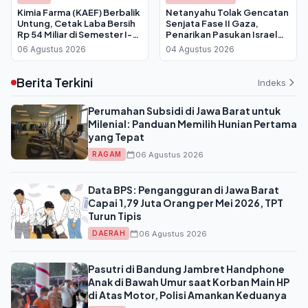
Kimia Farma (KAEF) Berbalik
Netanyahu Tolak Gencatan
Untung, Cetak Laba Bersih
Senjata Fase II Gaza,
Rp 54 Miliar di Semester I-
Penarikan Pasukan Israel
2026
Batal Dilakukan
06 Agustus 2026
04 Agustus 2026
Berita Terkini
Indeks
Perumahan Subsidi di Jawa Barat untuk
Milenial: Panduan Memilih Hunian Pertama
yang Tepat
06 Agustus 2026
RAGAM
Data BPS: Pengangguran di Jawa Barat
Capai 1,79 Juta Orang per Mei 2026, TPT
Turun Tipis
06 Agustus 2026
DAERAH
Pasutri di Bandung Jambret Handphone
Anak di Bawah Umur saat Korban Main HP
di Atas Motor, Polisi Amankan Keduanya