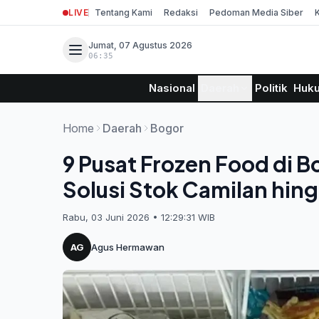
LIVE
Tentang Kami
Redaksi
Pedoman Media Siber
Jumat, 07 Agustus 2026
06:35
Nasional
Daerah
Politik
Huk
Home
Daerah
Bogor
9 Pusat Frozen Food di 
Solusi Stok Camilan hing
Rabu, 03 Juni 2026 • 12:29:31 WIB
AG
Agus Hermawan