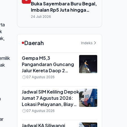
Buka Sayembara Buru Begal,
Imbalan Rp5 Juta hingga
Rp50 Juta bagi Warga yang
24 Juli 2026
Tangkap Pelaku Hidup
rta
k
ak,
Daerah
Indeks
Gempa M5,3
milik
Pangandaran Guncang
dak
Jalur Kereta Daop 2
Bandung, 7 Perjalanan
07 Agustus 2026
Terhenti untuk
Pemeriksaan Rel
Jadwal SIM Keliling Depok
Jumat 7 Agustus 2026:
h
Lokasi Pelayanan, Biaya
Perpanjangan dan Syarat
07 Agustus 2026
Dokumen
ar
Jadwal KA Siliwangi