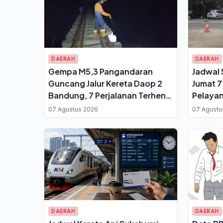
DAERAH
DAERAH
Gempa M5,3 Pangandaran
Jadwal 
Guncang Jalur Kereta Daop 2
Jumat 7
Bandung, 7 Perjalanan Terhenti
Pelayan
untuk Pemeriksaan Rel
Perpanj
07 Agustus 2026
07 Agustu
Dokum
DAERAH
DAERAH