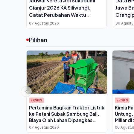
Jadwal Kereta Api Sukabumi
Data BP
Cianjur 2026 KA Siliwangi,
Jawa Ba
Catat Perubahan Waktu
Orang p
Berangkat dari Stasiun
Tipis
07 Agustus 2026
06 Agustu
Pilihan
EKSBIS
EKSBIS
Pertamina Bagikan Traktor Listrik
Kimia Fa
ke Petani Subak Sembung Bali,
Untung,
Biaya Olah Lahan Dipangkas
Miliar d
Drastis
07 Agustus 2026
06 Agustu