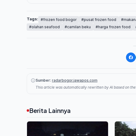
Tags:
#frozen food bogor
#pusat frozen food
#makan
#olahan seafood
#camilan beku
#harga frozen food
Sumber:
radarbogor.jawapos.com
This article was automatically rewritten by AI based on the 
Berita Lainnya