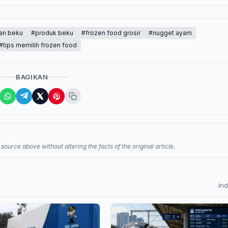
an beku
#produk beku
#frozen food grosir
#nugget ayam
#tips memilih frozen food
BAGIKAN
source above without altering the facts of the original article.
In