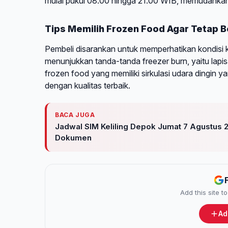
mulai pukul 08.00 hingga 21.00 WIB, memudahkan
Tips Memilih Frozen Food Agar Tetap B
Pembeli disarankan untuk memperhatikan kondisi 
menunjukkan tanda-tanda freezer burn, yaitu lapis
frozen food yang memiliki sirkulasi udara dingin 
dengan kualitas terbaik.
BACA JUGA
Jadwal SIM Keliling Depok Jumat 7 Agustus 
Dokumen
Add this site 
Ad