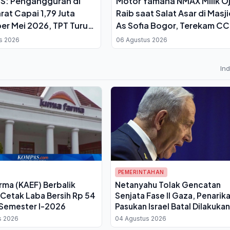
S: Pengangguran di
Motor Yamaha NMAX Milik Oj
rat Capai 1,79 Juta
Raib saat Salat Asar di Masj
er Mei 2026, TPT Turun
As Sofia Bogor, Terekam C
s 2026
06 Agustus 2026
In
PEMERINTAHAN
rma (KAEF) Berbalik
Netanyahu Tolak Gencatan
 Cetak Laba Bersih Rp 54
Senjata Fase II Gaza, Penarik
i Semester I-2026
Pasukan Israel Batal Dilakukan
s 2026
04 Agustus 2026