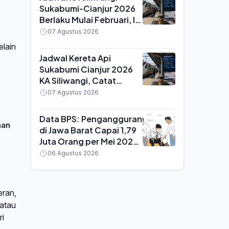
Sukabumi-Cianjur 2026
Berlaku Mulai Februari, Ini
Waktu Keberangkatan
07 Agustus 2026
dan Tiketnya
elain
Jadwal Kereta Api
Sukabumi Cianjur 2026
KA Siliwangi, Catat
Perubahan Waktu
07 Agustus 2026
Berangkat dari Stasiun
Data BPS: Pengangguran
aan
di Jawa Barat Capai 1,79
Juta Orang per Mei 2026,
TPT Turun Tipis
06 Agustus 2026
eran,
 atau
ri