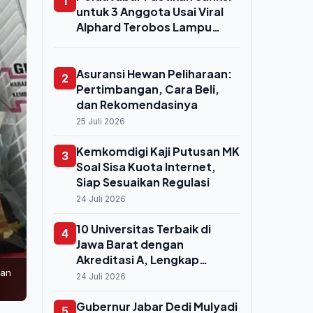
1
untuk 3 Anggota Usai Viral
Alphard Terobos Lampu
Merah di Bundaran HI,
Proses Sidang Etik Segera
Digelar
Asuransi Hewan Peliharaan:
2
Pertimbangan, Cara Beli,
dan Rekomendasinya
25 Juli 2026
Kemkomdigi Kaji Putusan MK
3
Soal Sisa Kuota Internet,
Siap Sesuaikan Regulasi
24 Juli 2026
10 Universitas Terbaik di
4
Jawa Barat dengan
Akreditasi A, Lengkap
dan
dengan Jurusan Unggulan
24 Juli 2026
Gubernur Jabar Dedi Mulyadi
5