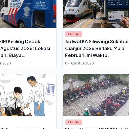
DAERAH
SIM Keliling Depok
Jadwal KA Siliwangi Sukabu
 Agustus 2026: Lokasi
Cianjur 2026 Berlaku Mulai
an, Biaya
Februari, Ini Waktu
angan dan Syarat
Keberangkatan dan Tiketn
s 2026
07 Agustus 2026
en
DAERAH