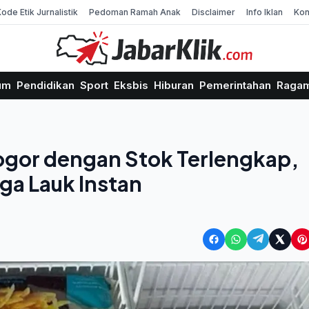
Kode Etik Jurnalistik
Pedoman Ramah Anak
Disclaimer
Info Iklan
Kon
um
Pendidikan
Sport
Eksbis
Hiburan
Pemerintahan
Raga
Bogor dengan Stok Terlengkap,
ga Lauk Instan