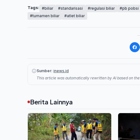
Tags:
#biliar
#standarisasi
#regulasi biliar
#pb pobsi
#turnamen biliar
#atlet biliar
Sumber:
inews.id
This article was automatically rewritten by AI based on the 
Berita Lainnya