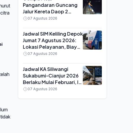
Pangandaran Guncang
nurut
Jalur Kereta Daop 2
citra
Bandung, 7 Perjalanan
07 Agustus 2026
Terhenti untuk
Pemeriksaan Rel
Jadwal SIM Keliling Depok
Jumat 7 Agustus 2026:
ai
Lokasi Pelayanan, Biaya
Perpanjangan dan Syarat
07 Agustus 2026
Dokumen
Jadwal KA Siliwangi
telah
Sukabumi-Cianjur 2026
Berlaku Mulai Februari, Ini
Waktu Keberangkatan
07 Agustus 2026
dan Tiketnya
elum
tidak