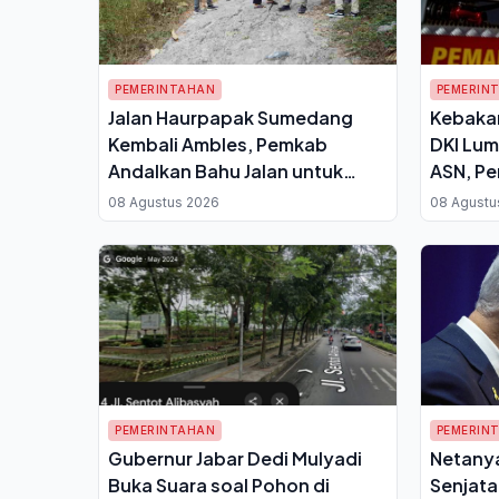
PEMERINTAHAN
PEMERIN
Jalan Haurpapak Sumedang
Kebaka
Kembali Ambles, Pemkab
DKI Lum
Andalkan Bahu Jalan untuk
ASN, P
Akses Sementara Mulai Pekan
Bergant
08 Agustus 2026
08 Agustu
Ini
PEMERINTAHAN
PEMERIN
Gubernur Jabar Dedi Mulyadi
Netany
Buka Suara soal Pohon di
Senjata