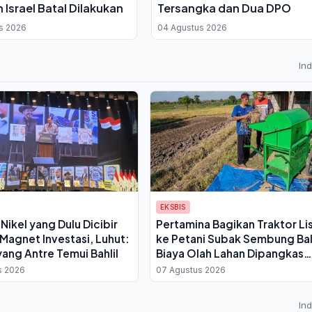
 Israel Batal Dilakukan
Tersangka dan Dua DPO
s 2026
04 Agustus 2026
In
EKSBIS
i Nikel yang Dulu Dicibir
Pertamina Bagikan Traktor Lis
i Magnet Investasi, Luhut:
ke Petani Subak Sembung Bal
ang Antre Temui Bahlil
Biaya Olah Lahan Dipangkas
Drastis
s 2026
07 Agustus 2026
In