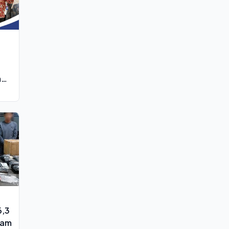
m
6,3
nam