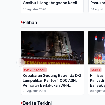
Gasibu Hilang: Angsana Kecil
Pasukan
Diganti 50 Pohon Asem Jawa
06 Agustus 2026
04 Agustu
Pilihan
PEMERINTAHAN
EKSBIS
Kebakaran Gedung Bapenda DKI
Hilirisas
Lumpuhkan Kantor 1.000 ASN,
Kini Jad
Pemprov Berlakukan WFH
Banyak y
Bergantian
08 Agustus 2026
08 Agustu
Berita Terkini