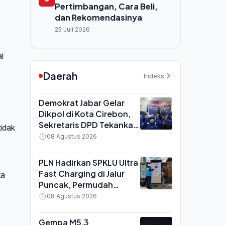
Pertimbangan, Cara Beli,
dan Rekomendasinya
25 Juli 2026
i
Daerah
Indeks
Demokrat Jabar Gelar
Dikpol di Kota Cirebon,
Sekretaris DPD Tekankan
tidak
Kader Aktif Turun ke
08 Agustus 2026
Masyarakat
PLN Hadirkan SPKLU Ultra
Fast Charging di Jalur
ta
Puncak, Permudah
Mobilitas Pengguna
08 Agustus 2026
Kendaraan Listrik
Gempa M5,3