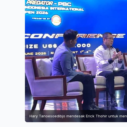
Hary Tanoesoedibjo mendesak Erick Thohir untuk mene