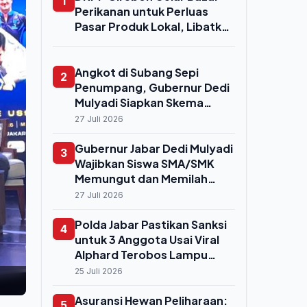
1
Perikanan untuk Perluas
Pasar Produk Lokal, Libatkan
Ratusan UMKM dan
Poklahsar
Angkot di Subang Sepi
2
Penumpang, Gubernur Dedi
Mulyadi Siapkan Skema
Peremajaan ke Kendaraan
27 Juli 2026
Listrik
Gubernur Jabar Dedi Mulyadi
3
Wajibkan Siswa SMA/SMK
Memungut dan Memilah
Sampah, Masuk Praktikum
27 Juli 2026
IPA
Polda Jabar Pastikan Sanksi
4
untuk 3 Anggota Usai Viral
Alphard Terobos Lampu
Merah di Bundaran HI,
25 Juli 2026
Proses Sidang Etik Segera
Digelar
Asuransi Hewan Peliharaan:
5