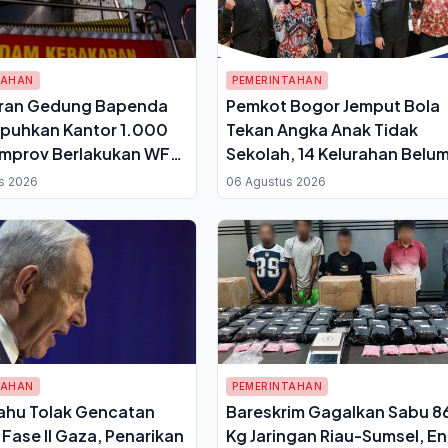
TAHAN
PEMERINTAHAN
ran Gedung Bapenda
Pemkot Bogor Jemput Bola
puhkan Kantor 1.000
Tekan Angka Anak Tidak
emprov Berlakukan WFH
Sekolah, 14 Kelurahan Belu
ian
Punya PKBM
s 2026
06 Agustus 2026
TAHAN
PEMERINTAHAN
ahu Tolak Gencatan
Bareskrim Gagalkan Sabu 8
 Fase II Gaza, Penarikan
Kg Jaringan Riau-Sumsel, E