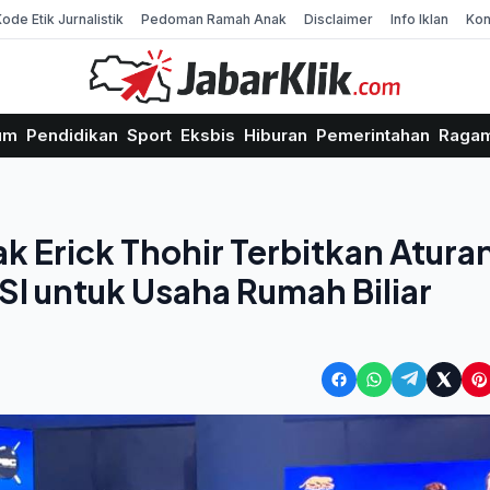
Kode Etik Jurnalistik
Pedoman Ramah Anak
Disclaimer
Info Iklan
Kon
um
Pendidikan
Sport
Eksbis
Hiburan
Pemerintahan
Raga
k Erick Thohir Terbitkan Atura
I untuk Usaha Rumah Biliar