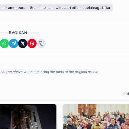
#kemenpora
#rumah biliar
#industri biliar
#olahraga biliar
BAGIKAN
source above without altering the facts of the original article.
In