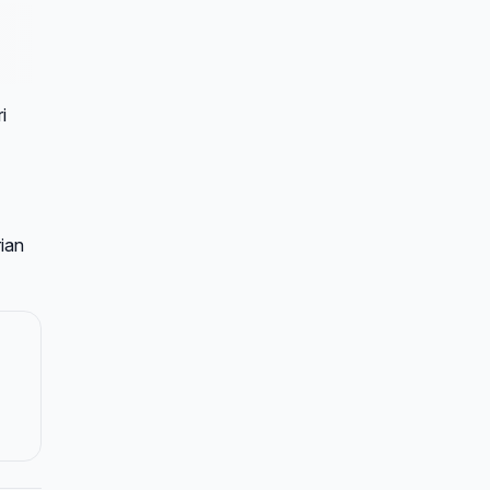
i
ian