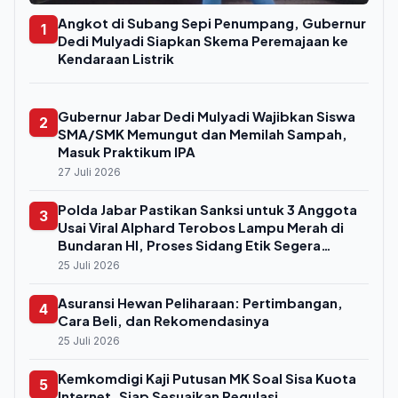
Angkot di Subang Sepi Penumpang, Gubernur
1
Dedi Mulyadi Siapkan Skema Peremajaan ke
Kendaraan Listrik
Gubernur Jabar Dedi Mulyadi Wajibkan Siswa
2
SMA/SMK Memungut dan Memilah Sampah,
Masuk Praktikum IPA
27 Juli 2026
Polda Jabar Pastikan Sanksi untuk 3 Anggota
3
Usai Viral Alphard Terobos Lampu Merah di
Bundaran HI, Proses Sidang Etik Segera
Digelar
25 Juli 2026
Asuransi Hewan Peliharaan: Pertimbangan,
4
Cara Beli, dan Rekomendasinya
25 Juli 2026
Kemkomdigi Kaji Putusan MK Soal Sisa Kuota
5
Internet, Siap Sesuaikan Regulasi