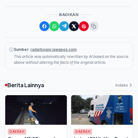
BAGIKAN
Sumber:
radarbogor.jawapos.com
This article was automatically rewritten by AI based on the source
above without altering the facts of the original article.
Berita Lainnya
Indeks
DAERAH
DAERAH