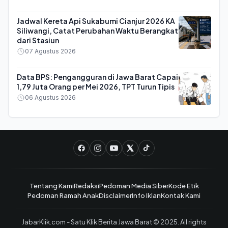
Jadwal Kereta Api Sukabumi Cianjur 2026 KA
Siliwangi, Catat Perubahan Waktu Berangkat
dari Stasiun
07 Agustus 2026
Data BPS: Pengangguran di Jawa Barat Capai
1,79 Juta Orang per Mei 2026, TPT Turun Tipis
06 Agustus 2026
Tentang Kami
Redaksi
Pedoman Media Siber
Kode Etik
Pedoman Ramah Anak
Disclaimer
Info Iklan
Kontak Kami
JabarKlik.com - Satu Klik Berita Jawa Barat © 2025. All rights