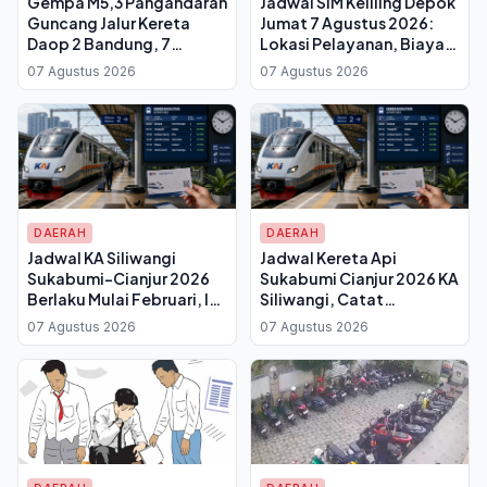
Gempa M5,3 Pangandaran
Jadwal SIM Keliling Depok
Guncang Jalur Kereta
Jumat 7 Agustus 2026:
Daop 2 Bandung, 7
Lokasi Pelayanan, Biaya
Perjalanan Terhenti untuk
Perpanjangan dan Syarat
07 Agustus 2026
07 Agustus 2026
Pemeriksaan Rel
Dokumen
DAERAH
DAERAH
Jadwal KA Siliwangi
Jadwal Kereta Api
Sukabumi-Cianjur 2026
Sukabumi Cianjur 2026 KA
Berlaku Mulai Februari, Ini
Siliwangi, Catat
Waktu Keberangkatan
Perubahan Waktu
07 Agustus 2026
07 Agustus 2026
dan Tiketnya
Berangkat dari Stasiun